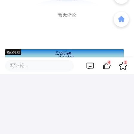
暂无评论
商业策划
4
2
写评论...
商务合作
关于我们
加入我们
联系我们
城市加盟
寻求报道
我要入驻
投资者关系
违法和不良信息、未成年人保护举报电话：010-89650707
举报邮箱：jubao@36kr.com 网上有害信息举报
© 2011~
2026
北京多氪信息科技有限公司 |
京ICP备12031756号-6
|
京ICP证150143号
| 京公网安备11010502057322号