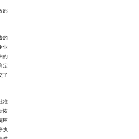
行政部
告的
企业
由的
确定
交了
批准
新恢
院应
停执
造成