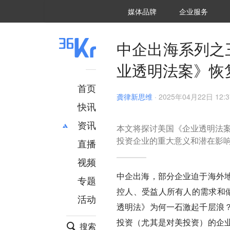
36氪Auto
数字时氪
企业号
未来消费
智能涌现
未来城市
启动Power on
媒体品牌
企业服务
企服点评
36氪出海
36氪研究院
潮生TIDE
36氪企服点评
36Kr研究院
36氪财经
职场bonus
36碳
后浪研究所
36Kr创新咨询
暗涌Waves
硬氪
氪睿研究院
中企出海系列之
业透明法案》恢
首页
龚律新思维
·
2025年04月22日 12:3
快讯
资讯
本文将探讨美国《企业透明法
投资企业的重大意义和潜在影
直播
最新
推荐
创投
财经
视频
汽车
AI
中企出海，部分企业迫于海外
专题
科技
项目推荐
控人、受益人所有人的需求和
活动
专精特新
安徽
透明法》为何一石激起千层浪
投资（尤其是对美投资）的企
搜索