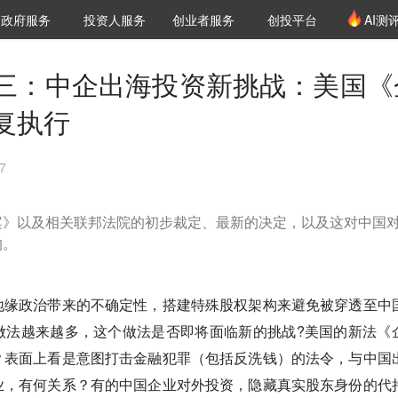
创投发布
项目推荐
核心服务
LP源计划
政府服务
投资人服务
创业者服务
创投平台
AI测
36氪Pro
VClub
VClub投资机构库
创投氪堂
城市之窗
投资机构职位推介
企业入驻
投资人认证
三：中企出海投资新挑战：美国《
复执行
7
案》以及相关联邦法院的初步裁定、最新的决定，以及这对中国
响。
地缘政治带来的不确定性，搭建特殊股权架构来避免被穿透至中
做法越来越多，这个做法是否即将面临新的挑战?美国的新法《
？表面上看是意图打击金融犯罪（包括反洗钱）的法令，与中国
业，有何关系？有的中国企业对外投资，隐藏真实股东身份的代