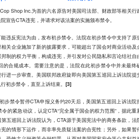
Top Cop Shop Inc.为首的六名原告对美国司法部、财政部等相关
院宣告CTA违宪，并请求对该法案的实施颁布禁令。
CTA可能违反宪法为由，发布初步禁令。法院在初步禁令中支持了原
对相关企业施加了新的披露要求，可能超出了国会对商业活动及
联邦制的权力平衡，构成违宪，并引发对公民隐私和言论结社自
回的合规成本。需要注意的是，法院在此初步禁令中并未最终
进行进一步审查。美国联邦政府旋即向美国第五巡回上诉法院提
执行初步禁令，直至上诉结束。
[3]
，在初步禁令暂停CTA申报义务约20天后，美国第五巡回上诉法院
令的紧急动议，认定CTA“完全属于国会的权力范围”，据此重
国第五巡回上诉法院认为，CTA源于美国宪法中的商务条款，法
合宪的情形下运作，而非率先质疑法案的合宪性；另外，如果暂
钱、恐怖主义融资等金融犯罪，从而对美国国家安全等公共利益