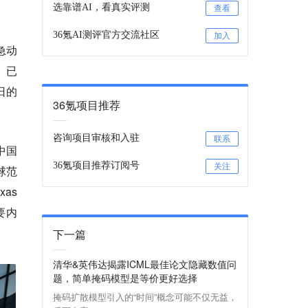
选靠谱AI，看真实评测
查看
36氪AI测评官方交流社区
加入
急动
）已
1日的
36氪项目推荐
咨询项目审核和入驻
联系
中国
36氪项目推荐订阅号
关注
球范
as
主要内
下一篇
清华&英伟达揭露ICML最佳论文隐藏数值问
题，简单掩码模型是等价更好选择
掩码扩散模型引入的“时间”概念可能不仅无益，