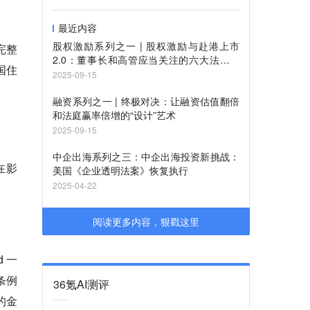
最近内容
股权激励系列之一 | 股权激励与赴港上市
完整
2.0：董事长和高管应当关注的六大法律问
国住
题
2025-09-15
融资系列之一 | 终极对决：让融资估值翻倍
和法庭赢率倍增的“设计”艺术
2025-09-15
中企出海系列之三：中企出海投资新挑战：
在影
美国《企业透明法案》恢复执行
2025-04-22
阅读更多内容，狠戳这里
d 一
条例
36氪AI测评
的金