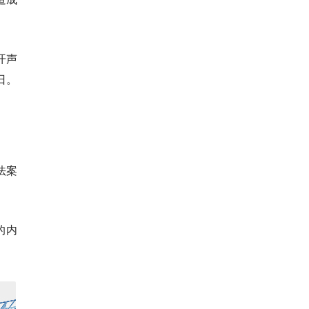
开声
日。
该法案
的内