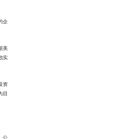
的企
据美
他实
投资
为目
、公