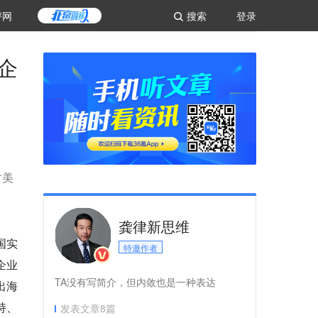
评网
搜索
登录
企
对美
龚律新思维
国实
特邀作者
企业
TA没有写简介，但内敛也是一种表达
出海
持、
发表文章
8
篇