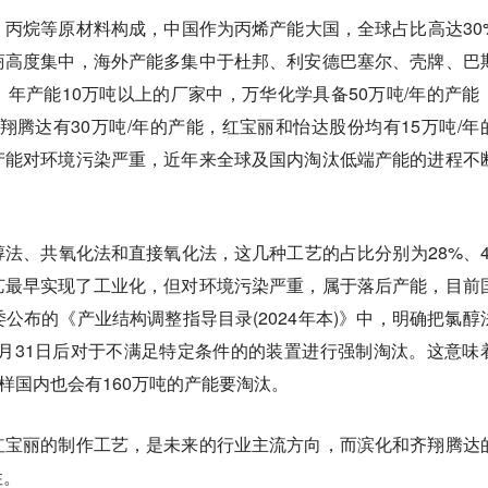
丙烷等原材料构成，中国作为丙烯产能大国，全球占比高达30
商高度集中，海外产能多集中于杜邦、利安德巴塞尔、壳牌、巴
年产能10万吨以上的厂家中，万华化学具备50万吨/年的产能
齐翔腾达有30万吨/年的产能，红宝丽和怡达股份均有15万吨/年
产能对环境污染严重，近年来全球及国内淘汰低端产能的进程不
法、共氧化法和直接氧化法，这几种工艺的占比分别为28%、4
艺最早实现了工业化，但对环境污染严重，属于落后产能，目前
公布的《产业结构调整指导目录(2024年本)》中，明确把氯醇
12月31日后对于不满足特定条件的的装置进行强制淘汰。这意味
样国内也会有160万吨的产能要淘汰。
红宝丽的制作工艺，是未来的行业主流方向，而滨化和齐翔腾达
性。