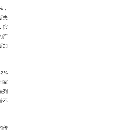
%，
斯夫
，滨
的产
断加
2%
国家
法列
着不
的传