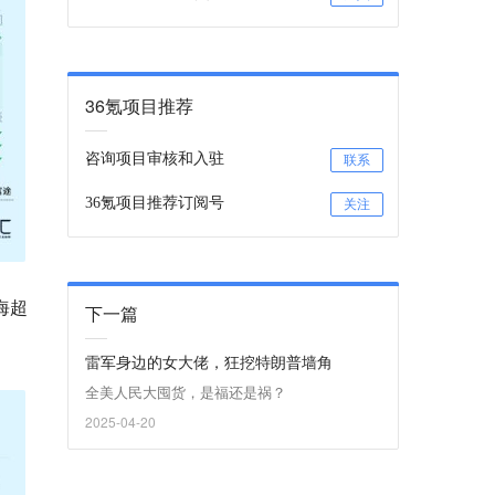
36氪项目推荐
咨询项目审核和入驻
联系
36氪项目推荐订阅号
关注
海超
下一篇
。
雷军身边的女大佬，狂挖特朗普墙角
全美人民大囤货，是福还是祸？
2025-04-20