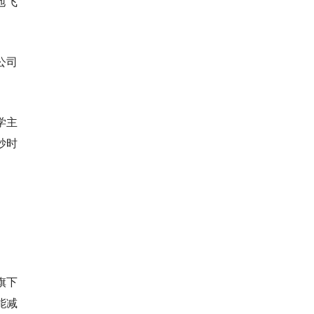
地飞
公司
学主
炒时
旗下
能减