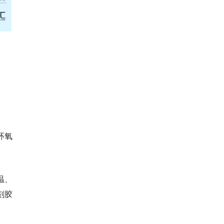
环氧
温、
刻胶