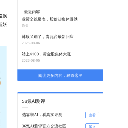
最近内容
路飙
业绩全线爆表，股价却集体暴跌
新妖
昨天
韩股又崩了，青瓦台最新回应
2026-08-06
站上4100，黄金股集体大涨
2026-08-05
阅读更多内容，狠戳这里
36氪AI测评
选靠谱AI，看真实评测
查看
36氪AI测评官方交流社区
加入