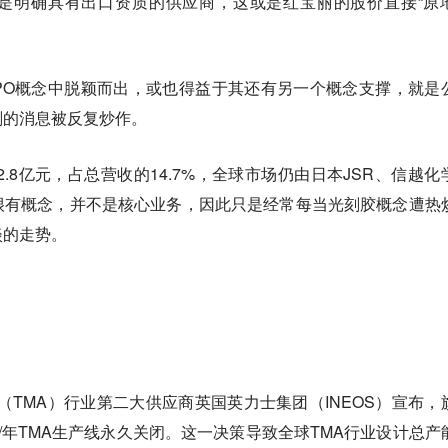
是明确具有出口资质的供应商，这或是红宝丽的股价直接“原
PO概念中脱颖而出，或也得益于其还有另一个概念支撑，就是
剂的消息被反复炒作。
2.8亿元，占总营收的14.7%，全球市场仍由日本JSR、信越化
很有概念，并不是核心业务，因此只是经常每当光刻胶概念遭热
淡的走势。
苯（TMA）行业第二大供应商英国英力士集团（INEOS）宣布，
/年TMA生产线永久关闭。这一决策导致全球TMA行业设计总产