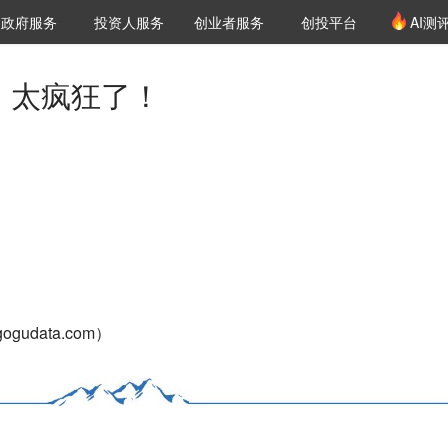
创投发布
项目推荐
核心服务
LP源计划
政府服务
投资人服务
创业者服务
创投平台
AI测
36氪Pro
VClub
VClub投资机构库
创投氪堂
城市之窗
投资机构职位推介
企业入驻
投资人认证
%，太疯狂了！
gudata.com）
。