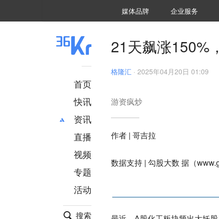
36氪Auto
数字时氪
企业号
未来消费
智能涌现
未来城市
启动Power on
媒体品牌
企业服务
企服点评
36氪出海
36氪研究院
潮生TIDE
36氪企服点评
36Kr研究院
36氪财经
职场bonus
36碳
后浪研究所
36Kr创新咨询
暗涌Waves
硬氪
氪睿研究院
21天飙涨150
格隆汇
·
2025年04月20日 01:09
首页
快讯
游资疯炒
资讯
作者 | 哥吉拉
直播
最新
推荐
创投
财经
视频
数据支持 | 勾股大数 据（www.go
汽车
AI
专题
科技
项目推荐
活动
专精特新
安徽
搜索
最近，A股化工板块频出大妖股