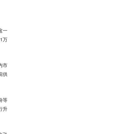
这一
1万
内市
烷供
份等
行升