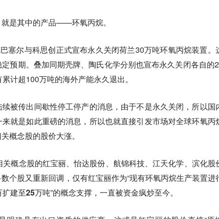
，就是其中的产品——
环氧丙烷
。
德巴塞尔与科思创正式宣布永久关闭荷兰30万吨环氧丙烷装置。
定预期。叠加同期壳牌、陶氏化学分别也宣布永久关闭各自的2
有累计超100万吨的海外产能永久退出。
陆续被传出间歇性停工停产的消息，由于不是永久关闭，所以国
一来就是如此重磅的消息，所以也就直接引发市场对全球环氧丙
相关概念股的股价大涨。
相关概念股的红宝丽、怡达股份、航锦科技、江天化学、滨化股
数个股又重新回调，仅有红宝丽作为“
现有环氧丙烷生产装置进
扩建至25万吨
”的概念支撑，一直被资金疯炒至今。