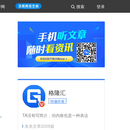
评网
搜索
登录
格隆汇
特邀作者
TA没有写简介，但内敛也是一种表达
发表文章
2209
篇