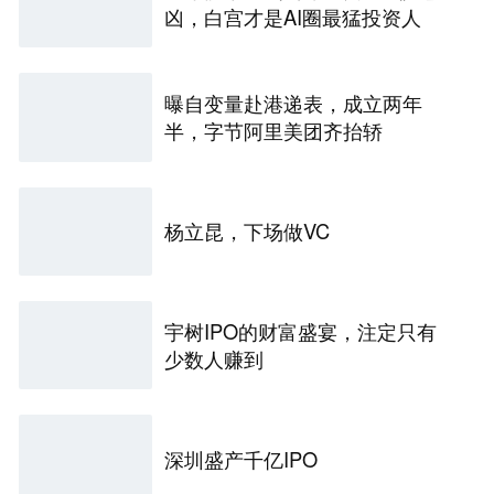
凶，白宫才是AI圈最猛投资人
曝自变量赴港递表，成立两年
半，字节阿里美团齐抬轿
杨立昆，下场做VC
宇树IPO的财富盛宴，注定只有
少数人赚到
深圳盛产千亿IPO