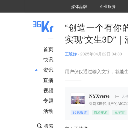
36氪Auto
数字时氪
企业号
未来消费
智能涌现
未来城市
启动Power on
媒体品牌
企业服务
企服点评
36氪出海
36氪研究院
潮生TIDE
36氪企服点评
36Kr研究院
36氪财经
职场bonus
36碳
后浪研究所
36Kr创新咨询
暗涌Waves
硬氪
氪睿研究院
“创造一个有你的
实现“文生3D”
首页
王毓婵
·
2025年04月22日 04:30
快讯
资讯
用户仅仅通过输入文字，就能生
直播
最新
推荐
创投
财经
视频
汽车
AI
天
NYXverse
专题
科技
项目推荐
针对Z世代用户的AIG
活动
专精特新
安徽
36氪报道
前沿技术
元宇宙
搜索