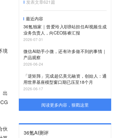
发表文章
621
篇
最近内容
36氪独家｜曾爱玲入职B站担任AI视频生成
业务负责人，向CEO陈睿汇报
2026-07-31
环境
微信AI助手小微，还有许多做不到的事情｜
产品观察
2026-06-24
「逆矩阵」完成超亿美元融资，创始人：通
用世界基座模型窗口期已压至18个月
2026-06-17
、出
CG
阅读更多内容，狠戳这里
合伙
36氪AI测评
计算