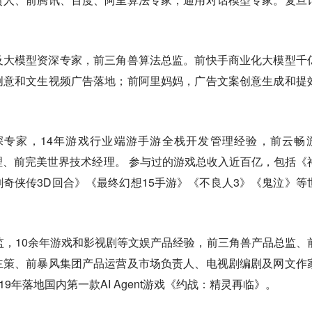
及大模型资深专家，前三角兽算法总监。前快手商业化大模型千
创意和文生视频广告落地；前阿里妈妈，广告文案创意生成和提
深专家，14年游戏行业端游手游全栈开发管理经验，前云畅
理、前完美世界技术经理。 参与过的游戏总收入近百亿，包括《
奇侠传3D回合》《最终幻想15手游》《不良人3》《鬼泣》等
总监，10余年游戏和影视剧等文娱产品经验，前三角兽产品总监、
主策、前暴风集团产品运营及市场负责人、电视剧编剧及网文作
9年落地国内第一款AI Agent游戏《约战：精灵再临》。