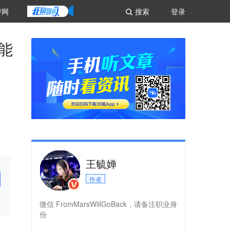
评网
搜索
登录
能
王毓婵
作者
微信 FromMarsWillGoBack，请备注职业身
份