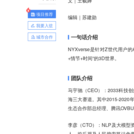
文｜王毓婵
项目推荐
编辑｜苏建勋
我要入驻
一句话介绍
城市合作
NYXverse是针对Z世代用户的
+情节+时间”的3D世界。
团队介绍
马宇驰（CEO）：2033科
海三大赛道。其中2015-20
生态合作部总经理、腾讯OVB
李彦（CTO）：NLP及大模
人。前乐视及人民搜索算法负