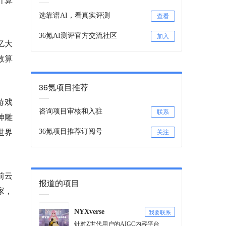
选靠谱AI，看真实评测
查看
36氪AI测评官方交流社区
加入
亿大
效算
36氪项目推荐
游戏
咨询项目审核和入驻
联系
神雕
世界
36氪项目推荐订阅号
关注
前云
报道的项目
家，
我要联系
NYXverse
针对Z世代用户的AIGC内容平台