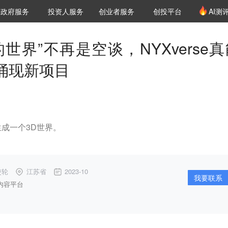
创投发布
项目推荐
核心服务
LP源计划
政府服务
投资人服务
创业者服务
创投平台
AI测
36氪Pro
VClub
VClub投资机构库
创投氪堂
城市之窗
投资机构职位推介
企业入驻
投资人认证
世界”不再是空谈，NYXverse真
｜涌现新项目
成一个3D世界。
使轮
江苏省
2023-10
我要联系
C内容平台