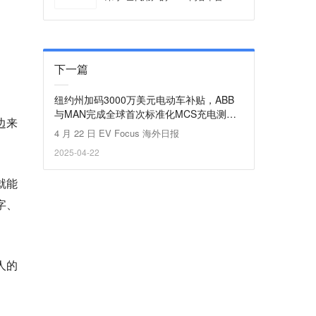
下一篇
纽约州加码3000万美元电动车补贴，ABB
与MAN完成全球首次标准化MCS充电测试
边来
｜海外日报
4 月 22 日 EV Focus 海外日报
2025-04-22
就能
字、
人的