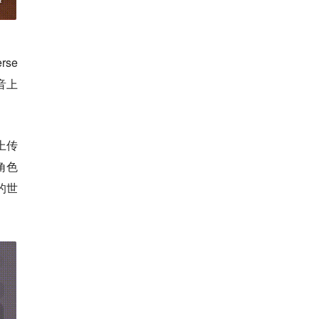
se
音上
上传
角色
的世