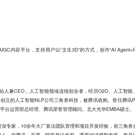
AIGC内容平台，支持用户以“文生3D”的方式，创作“AI Agent+
技创始人兼CEO，人工智能领域连续创业者，经历O2O、人工智能
20年创立的人工智能NLP公司三角兽科技，被腾讯收购。曾任腾讯P
U平台运营部总经理、腾讯荣誉管理顾问。北大光华EMBA硕士。
型资深专家，10余年大厂算法团队管理和项目开发经验，前三角兽
责人、前腾讯、百度、阿里算法专家，通用对话模型专家。复旦