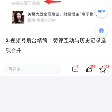
3.视频号后台精简：赞评互动与历史记录选
项合并
微信8.0.58版本中，仅做了视频号部分功能
5
297
121
写评论...
模块的微调。
在创作者后台，微信将原本独立展示的“最
近看过”和“赞和收藏”整合为统一入口，
提升