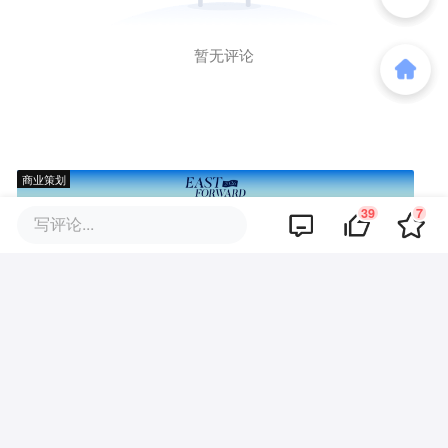
暂无评论
商业策划
39
7
写评论...
商务合作
关于我们
加入我们
联系我们
城市加盟
寻求报道
我要入驻
投资者关系
违法和不良信息、未成年人保护举报电话：010-89650707
举报邮箱：jubao@36kr.com 网上有害信息举报
© 2011~
2026
北京多氪信息科技有限公司 |
京ICP备12031756号-6