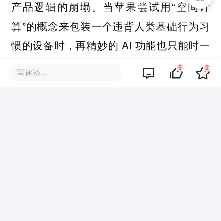
产品逻辑的崩塌。当苹果尝试用“空间计
算”的概念来包装一个违背人类基础行为习
惯的设备时，再精妙的 AI 功能也只能时一
件皇帝的新衣。
5
2
写评论...
这场昂贵的市场实验背后，或许也在说明一
个观点：真正改变时间的设备，它解决的是
早已存在的问题，而不是强迫人类重新适应
新的逻辑。
或许在苹果实验室的某个角落，真正属于空
间计算时代的贾维斯，正在等待它的托尼·