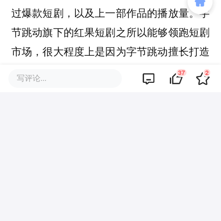
过爆款短剧，以及上一部作品的播放量。
字
节跳动旗下的红果短剧之所以能够领跑短剧
市场，很大程度上是因为字节跳动擅长打造
爆款，不仅自身能推出爆款App，还能扶持
37
2
写评论...
相比
创作者打造爆款作品并孵化多位网红。
之下，百度在打造爆款方面稍显不足，我们
熟知的网红大V，很少是被百度平台孵化扶
持出来的。
据第三方最新数据显示，
百度短剧规模已达
4.1万部以上，合作机构超过300家，版权方
收入实现显著增长，部均收入提升52%，变