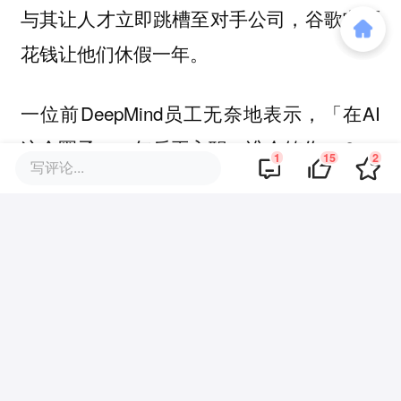
与其让人才立即跳槽至对手公司，谷歌宁愿
花钱让他们休假一年。
一位前DeepMind员工无奈地表示，「在AI
这个圈子，一年后再入职，谁会签你」？
1
15
2
写评论...
的确，在AI日新月异的当下，6个月空窗期
就可能让人错误无数机会，更不用说整整一
年。
就连微软AI副总Nando de Freitas曾公开抨
击了这种做法，称其为「滥用权力」。