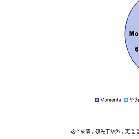
这个成绩，领先于华为，更遥