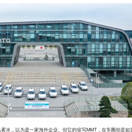
雾水，以为是一家海外企业。但它的缩写MMT，在车圈却是如