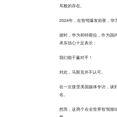
耳般的存在。
2024年，在智驾爆发前夜，
彼时，华为和特斯拉，作为国
承东信心十足表示：
我们能干赢对手！
对此，马斯克并不认可。
在一次接受美国媒体专访，谈
名。
然而，这两个在全世界智驾领
服。