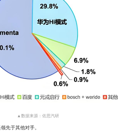
▲数据来源：佐思汽研
遥领先于其他对手。