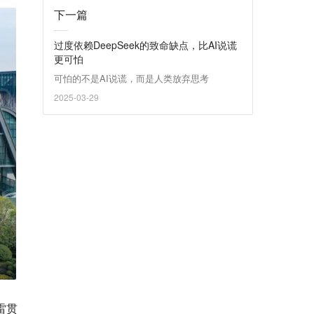
下一篇
过度依赖DeepSeek的致命缺点，比AI说谎
更可怕
可怕的不是AI说谎，而是人类放弃思考
2025-03-29
雷贯