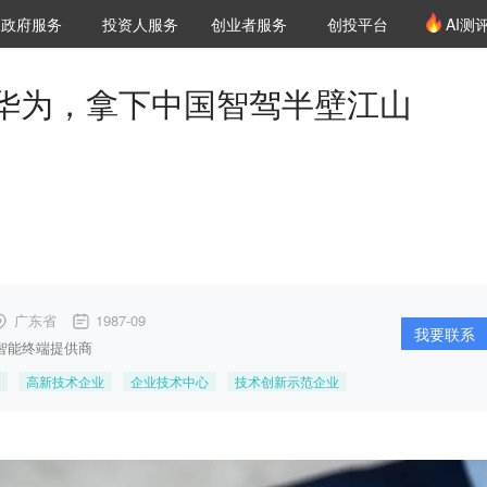
创投发布
项目推荐
核心服务
LP源计划
政府服务
投资人服务
创业者服务
创投平台
AI测
36氪Pro
VClub
VClub投资机构库
创投氪堂
城市之窗
投资机构职位推介
企业入驻
投资人认证
华为，拿下中国智驾半壁江山
广东省
1987-09
我要联系
智能终端提供商
高新技术企业
企业技术中心
技术创新示范企业