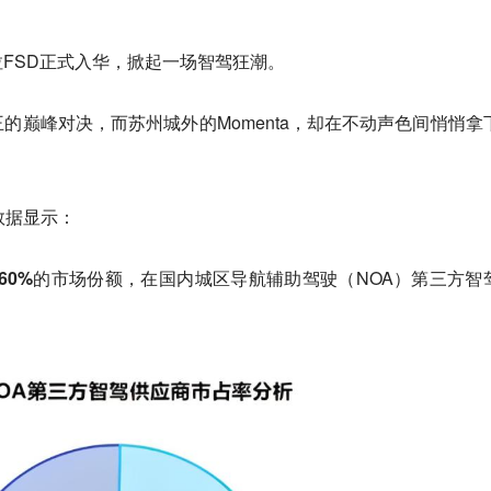
FSD正式入华，掀起一场智驾狂潮。
的巅峰对决，而苏州城外的Momenta，却在不动声色间悄悄拿
数据显示：
60%的市场份额
，在国内城区导航辅助驾驶（NOA）第三方智