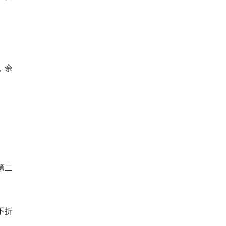
，余
第二
不折