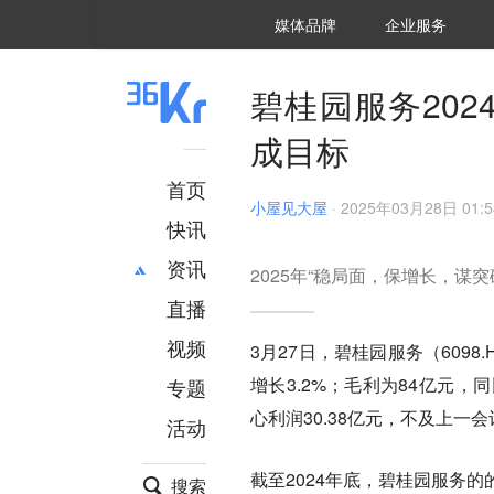
36氪Auto
数字时氪
企业号
未来消费
智能涌现
未来城市
启动Power on
媒体品牌
企业服务
企服点评
36氪出海
36氪研究院
潮生TIDE
36氪企服点评
36Kr研究院
36氪财经
职场bonus
36碳
后浪研究所
36Kr创新咨询
暗涌Waves
硬氪
氪睿研究院
碧桂园服务202
成目标
首页
小屋见大屋
·
2025年03月28日 01:5
快讯
资讯
2025年“稳局面，保增长，谋突
直播
最新
推荐
创投
财经
视频
3月27日，碧桂园服务（6098
汽车
AI
增长3.2%；毛利为84亿元，同
专题
科技
项目推荐
心利润30.38亿元，不及上一
活动
专精特新
安徽
截至2024年底，碧桂园服务的
搜索