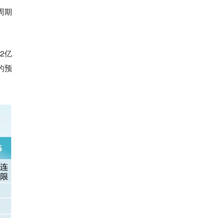
周期
2亿
的预