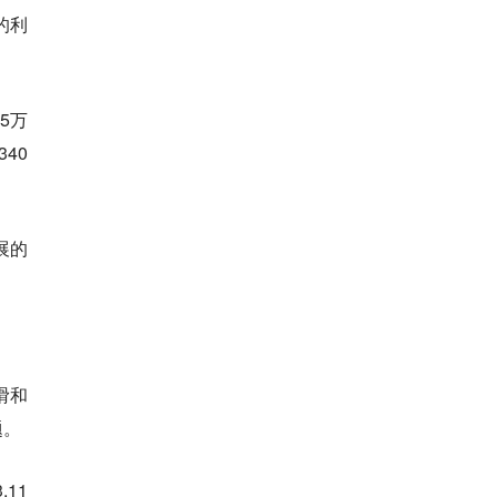
的利
5万
40
展的
滑和
题。
11