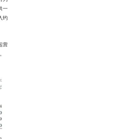
供一
入约
运营
降。