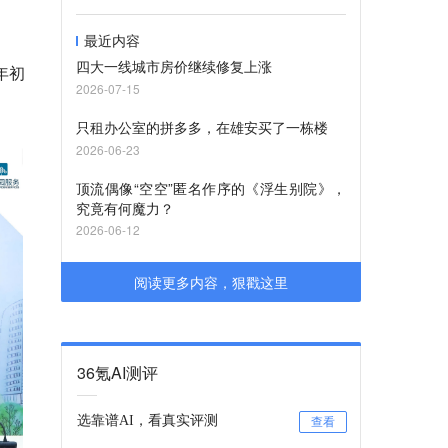
最近内容
四大一线城市房价继续修复上涨
年初
2026-07-15
只租办公室的拼多多，在雄安买了一栋楼
2026-06-23
顶流偶像“空空”匿名作序的《浮生别院》，
究竟有何魔力？
2026-06-12
阅读更多内容，狠戳这里
36氪AI测评
选靠谱AI，看真实评测
查看