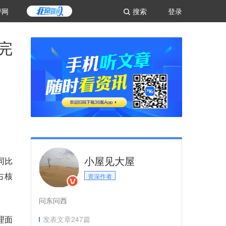
评网
搜索
登录
完
小屋见大屋
同比
占核
资深作者
问东问西
理面
发表文章
247
篇