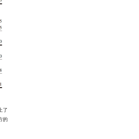
止了
方的