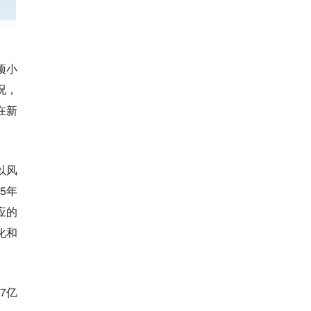
项小
况，
在新
以风
5年
应的
化和
7亿