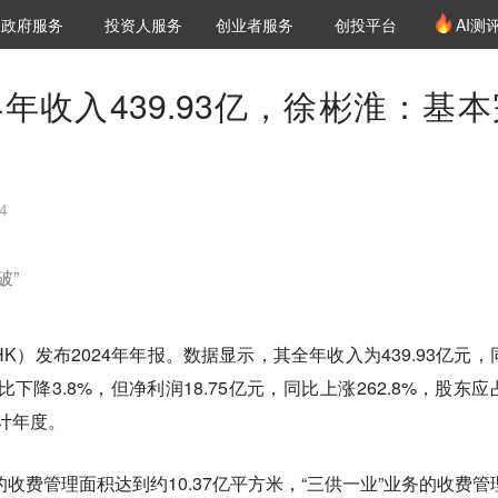
创投发布
项目推荐
核心服务
LP源计划
政府服务
投资人服务
创业者服务
创投平台
AI测
36氪Pro
VClub
VClub投资机构库
创投氪堂
城市之窗
投资机构职位推介
企业入驻
投资人认证
4年收入439.93亿，徐彬淮：基本
4
破”
.HK）发布2024年年报。数据显示，其全年收入为439.93亿元，
比下降3.8%，但净利润18.75亿元，同比上涨262.8%，股东应
会计年度。
的收费管理面积达到约10.37亿平方米，“三供一业”业务的收费管