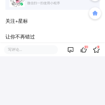
微信扫一扫使用小程序
关注+星标
让你不再错过
31
9
写评论...
追踪
趋势风向的深度报道👇
「求职招聘」
本文来自微信公众号
“职场Bonus”
，作者：
陈佳惠，36氪经授权发布。