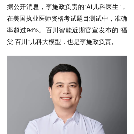
据公开消息，李施政负责的“AI儿科医生”，
在美国执业医师资格考试题目测试中，准确
率超过94%。百川智能近期官宣发布的“福
棠·百川”儿科大模型，也是李施政负责。