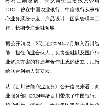
村科金副总裁、长安新生金融投资公司
CTO，曾在中国农业银行、中信银行从事核
心业务系统研发、产品设计、团队管理等工
作，长期专注金融领域。
据公开消息，邓江在2024年7月加入百川智
能，担任商业合伙人，负责金融以及医疗行
业解决方案的打造与合作生态的建立，汇报
给联合创始人茹立云。
从《百川智能商业服务》公开信息来看，商
业服务部门2024年给百川带来了中国银行、
招商银行、信雅达、天开集团等多个头部企