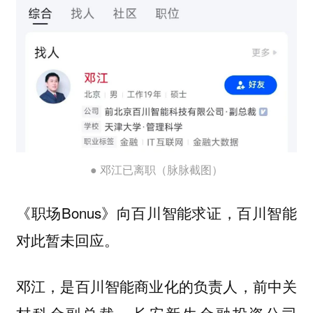
● 邓江已离职（脉脉截图）
《职场Bonus》向百川智能求证，百川智能
对此暂未回应。
邓江，是百川智能商业化的负责人，前中关