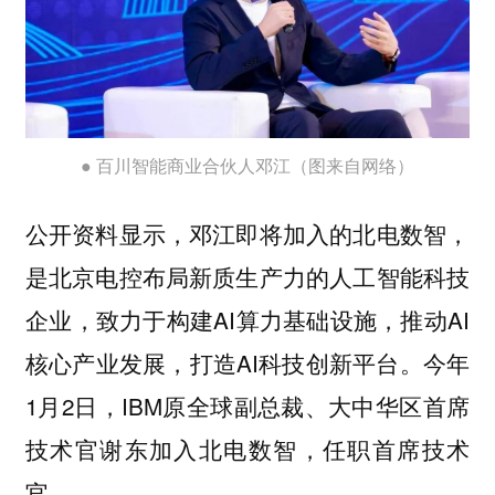
● 百川智能商业合伙人邓江（图来自网络）
公开资料显示，邓江即将加入的北电数智，
是北京电控布局新质生产力的人工智能科技
企业，致力于构建AI算力基础设施，推动AI
核心产业发展，打造AI科技创新平台。今年
1月2日，IBM原全球副总裁、大中华区首席
技术官
加入北电数智，任职首席技术
谢东
官。