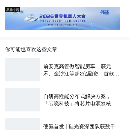
品牌专题
你可能也喜欢这些文章
前安克高管做智能房车，获元
禾、金沙江等超2亿融资，首款产
品2027年初量产｜硬氪首发
自研高性能分布式解决方案，
「芯晓科技」将芯片电源签核周
期从几周缩短至几天 | 水下项目
硬氪首发 | 硅光资深团队获数千