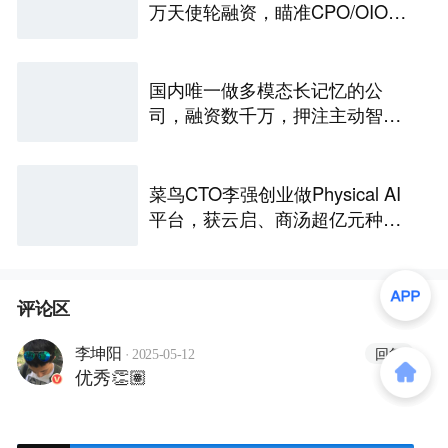
万天使轮融资，瞄准CPO/OIO下
一代光互连解决方案
国内唯一做多模态长记忆的公
司，融资数千万，押注主动智能
｜涌现新项目
菜鸟CTO李强创业做Physical AI
平台，获云启、商汤超亿元种子
轮融资｜硬氪首发
评论区
·
回复
李坤阳
2025-05-12
优秀👏🏽