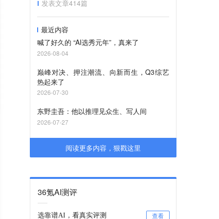
发表文章
414
篇
最近内容
喊了好久的 “AI选秀元年”，真来了
2026-08-04
巅峰对决、押注潮流、向新而生，Q3综艺
热起来了
2026-07-30
东野圭吾：他以推理见众生、写人间
2026-07-27
阅读更多内容，狠戳这里
36氪AI测评
选靠谱AI，看真实评测
查看