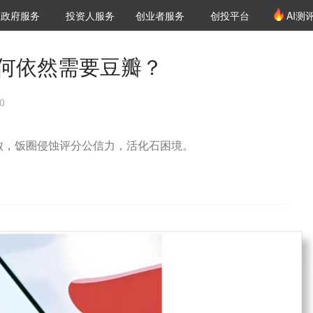
创投发布
项目推荐
核心服务
LP源计划
政府服务
投资人服务
创业者服务
创投平台
AI测
36氪Pro
VClub
VClub投资机构库
创投氪堂
城市之窗
投资机构职位推介
企业入驻
投资人认证
为何依然需要豆瓣？
0
败，饭圈侵蚀评分公信力，活化石困境。