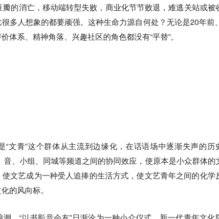
豆瓣的消亡，移动端转型失败，商业化节节败退，难逃关站或被
很多人想象的都要顽强。这种生命力源自何处？无论是20年前、
价体系、精神角落、兴趣社区的角色都没有“平替”。
是“文青”这个群体从主流到边缘化，在话语场中逐渐失声的历
影、音、小组、同城等频道之间的协同效应，使原本是小众群体的
。使文艺成为一种受人追捧的生活方式，使文艺青年之间的化学
文化的风向标。
潮，“以书影音会友”日渐沦为一种小众仪式。新一代青年文化