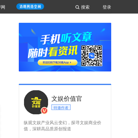
评网
搜索
登录
文娱价值官
特邀作者
纵观文娱产业风云变幻，探寻文娱商业价
值，深耕高品质原创报道