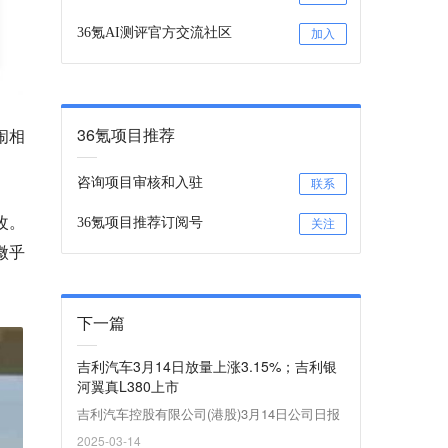
36氪AI测评官方交流社区
加入
36氪项目推荐
闹相
咨询项目审核和入驻
联系
改。
36氪项目推荐订阅号
关注
微乎
下一篇
吉利汽车3月14日放量上涨3.15%；吉利银
河翼真L380上市
吉利汽车控股有限公司(港股)3月14日公司日报
2025-03-14