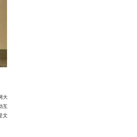
网大
动互
是文