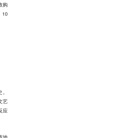
收购
10
史。
文艺
反应
阵地