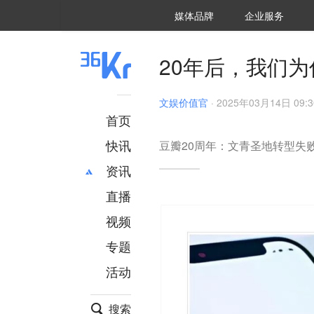
36氪Auto
数字时氪
企业号
未来消费
智能涌现
未来城市
启动Power on
媒体品牌
企业服务
企服点评
36氪出海
36氪研究院
潮生TIDE
36氪企服点评
36Kr研究院
36氪财经
职场bonus
36碳
后浪研究所
36Kr创新咨询
暗涌Waves
硬氪
氪睿研究院
20年后，我们
文娱价值官
·
2025年03月14日 09:3
首页
快讯
豆瓣20周年：文青圣地转型失
资讯
直播
最新
推荐
创投
财经
视频
汽车
AI
专题
科技
项目推荐
活动
专精特新
安徽
搜索