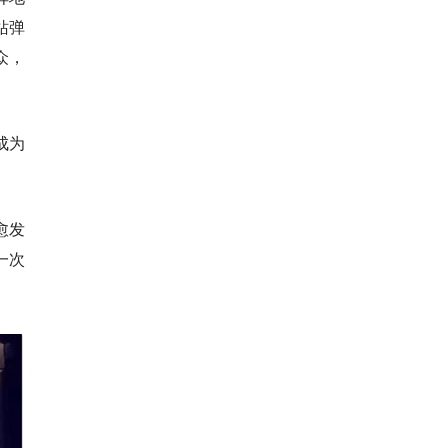
站弹
众，
成为
愈发
一次