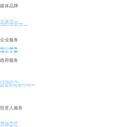
媒体品牌
企业号
企服点评
36Kr研究院
36Kr创新咨询
企业服务
核心服务
城市之窗
政府服务
创投发布
LP源计划
VClub
VClub投资机构库
投资机构职位推介
投资人认证
投资人服务
项目推荐
36氪Pro
创投氪堂