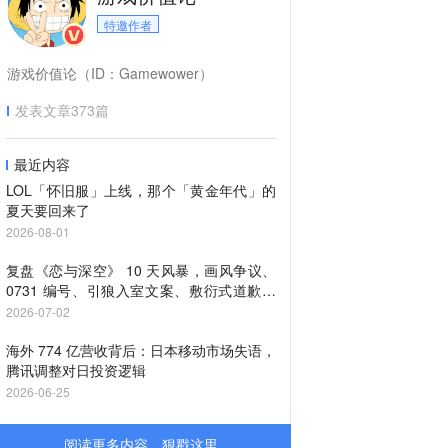
特邀作者
游戏价值论（ID：Gamewower）
发表文章
373
篇
最近内容
LOL「怀旧服」上线，那个「黄金年代」的
夏天要回来了
2026-08-01
复盘《恋与深空》 10 天风暴，画风争议、
0731 编号、引狼入室文案、敷衍式道歉，
谁「 杀死」 了第六男主？
2026-07-02
海外 774 亿营收背后：日本移动市场失语，
腾讯调整对日投资逻辑
2026-06-25
阅读更多内容，狠戳这里