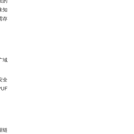
法的
未知
需存
广域
安全
UF
据链