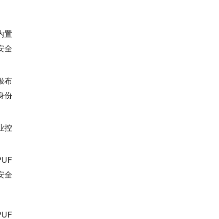
内置
安全
极布
身份
业控
UF
安全
UF