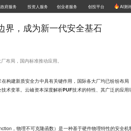
创投发布
项目推荐
核心服务
LP源计划
政府服务
投资人服务
创业者服务
创投平台
AI测
36氪Pro
VClub
VClub投资机构库
创投氪堂
城市之窗
投资机构职位推介
企业入驻
投资人认证
全边界，成为新一代安全基石
大厂布局，国内标准推动应用。
术在构建新质安全力中具有关键作用，国际各大厂均已纷纷布局
全技术变革。
云岫资本深度解析PUF技术的特性、其广泛的应用
nable Function，物理不可克隆函数）是一种基于硬件物理特性的安全