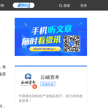
评网
搜索
登录
，有
场景
云岫资本
特邀作者
中国领先的科技产业精品投行，助力科技改
变世界！
机制，