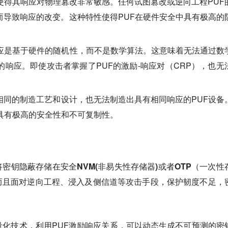
性使得其响应对物理篡改非常敏感。任何试图篡改或逆向工程PUF
而导致响应的改变。这种特性使得PUF在硬件安全中具有极高的
响应是基于硬件的随机性，而不是数学算法。这意味着无法通过数
的响应。即使攻击者掌握了PUF的激励-响应对（CRP），也无
相同的制造工艺和设计，也无法制造出具有相同响应的PUF设备
面具有极高的安全性和不可复制性。
将密钥隐蔽
存储在安全NVM(非易失性存储器)或者OTP（一次性
而且面对逆向工程、浸入及侧信道等攻击手段，保护韧度不足，
量化技术
，利用PUF激励响应关系，可以
动态生成不可预测的密