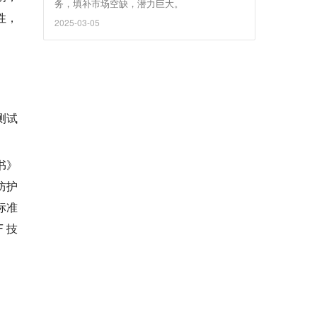
务，填补市场空缺，潜力巨大。
性，
2025-03-05
测试
书》
防护
标准
 技