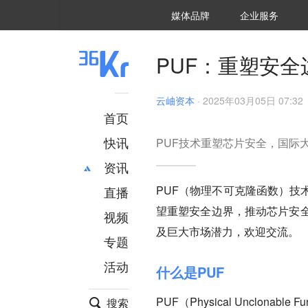
36氪Auto
数字时氪
企业号
未来消费
智能涌现
未来城市
启动Power on
媒体品牌
企业服务
企服点评
36氪出海
36氪研究院
潮生TIDE
36氪企服点评
36Kr研究院
36氪财经
职场bonus
36碳
后浪研究所
36Kr创新咨询
暗涌Waves
硬氪
氪睿研究院
PUF：重塑安
云岫资本
·
2025年03月05日 07:32
首页
快讯
PUF技术重塑芯片安全，国际
资讯
PUF（物理不可克隆函数）技
直播
最新
推荐
望重塑安全边界，推动芯片安
创投
财经
视频
汽车
AI
及巨大市场潜力，欢迎交流。
专题
科技
项目推荐
活动
专精特新
安徽
什么是PUF
PUF（Physical Unclo
搜索