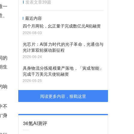
发表文章
39
篇
唯一
性、
最近内容
四个月两轮，幺正量子完成数亿元A轮融资
2026-08-03
光芯片：AI算力时代的光子革命，光通信与
光计算双轮驱动新征程
2026-06-24
同的
钥生
具身物流分拣规模量产落地，「寅成智能」
完成千万美元天使轮融资
2026-05-25
的响
阅读更多内容，狠戳这里
中不
“身
36氪AI测评