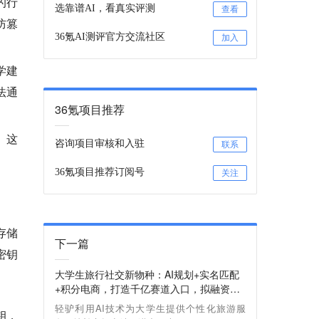
的行
选靠谱AI，看真实评测
查看
防篡
36氪AI测评官方交流社区
加入
学建
法通
36氪项目推荐
。这
咨询项目审核和入驻
联系
36氪项目推荐订阅号
关注
存储
下一篇
密钥
大学生旅行社交新物种：AI规划+实名匹配
+积分电商，打造千亿赛道入口，拟融资五
百万助力市场扩张
轻驴利用AI技术为大学生提供个性化旅游服
钥
，