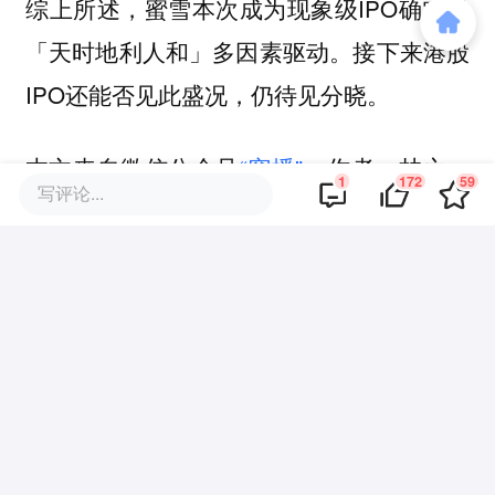
综上所述，蜜雪本次成为现象级IPO确实是
「天时地利人和」多因素驱动。接下来港股
IPO还能否见此盛况，仍待见分晓。
本文来自微信公众号
“窄播”
，作者：林之，
1
172
59
写评论...
36氪经授权发布。
该文观点仅代表作者本人，36氪平台仅提供信息存储空间服务。
172
好文章，需要你的鼓励