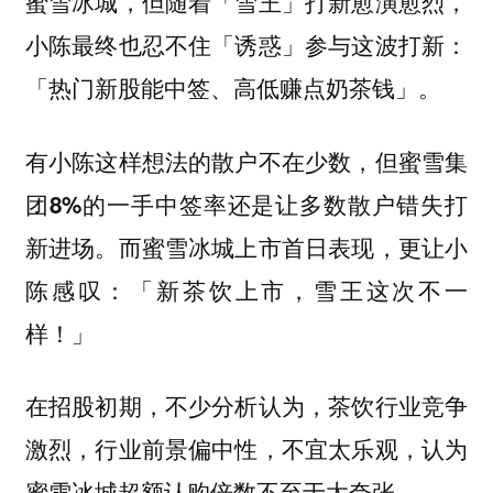
蜜雪冰城，但随着「雪王」打新愈演愈烈，
小陈最终也忍不住「诱惑」参与这波打新：
「热门新股能中签、高低赚点奶茶钱」。
有小陈这样想法的散户不在少数，但
蜜雪集
还是让多数散户错失打
团8%的一手中签率
新进场。而蜜雪冰城上市首日表现，更让小
陈感叹：「新茶饮上市，雪王这次不一
样！」
在招股初期，不少分析认为，茶饮行业竞争
激烈，行业前景偏中性，不宜太乐观，认为
蜜雪冰城超额认购倍数不至于太夸张。