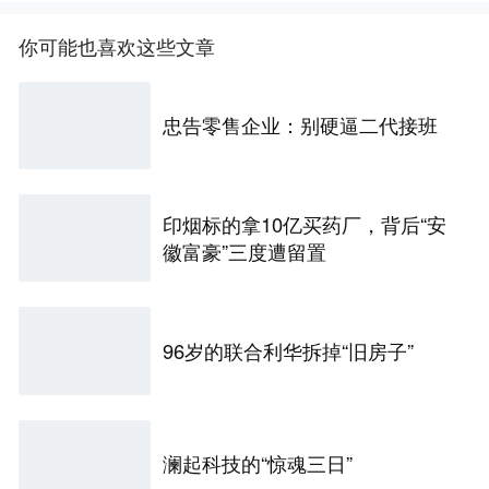
你可能也喜欢这些文章
忠告零售企业：别硬逼二代接班
印烟标的拿10亿买药厂，背后“安
徽富豪”三度遭留置
96岁的联合利华拆掉“旧房子”
澜起科技的“惊魂三日”