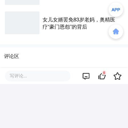
女儿女婿罢免83岁老妈，奥精医
疗“豪门恩怨”的背后
评论区
6
写评论...
暂无评论