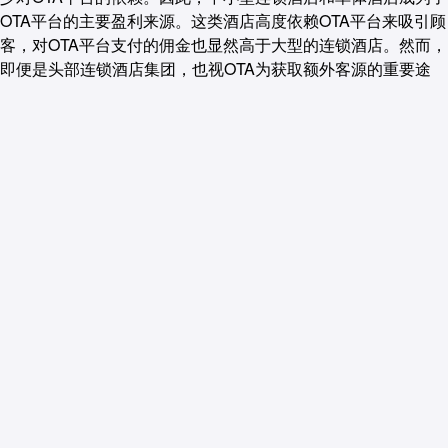
OTA平台的主要盈利来源。这类酒店高度依赖OTA平台来吸引顾
客，对OTA平台支付的佣金也显然高于大型的连锁酒店。然而，
即便是头部连锁酒店集团，也视OTA为获取额外客源的重要途
径。
而在交通票务方面，铁路交通由于12306官方票务系统的存在，
其知晓率近年来持续提升。而上游格局较为分散，且票务直销率
低的民用航空对OTA的依赖程度较高，目前多数民航企业的收票
方式仍以OTA平台为主。只是对于大多数OTA平台来说，其在票
务交通上往往不会寻求过高的佣金率。
能够形成这样的业务，本质上是因为“旅游资源”这个主题本身是
一个囊括多个行业，且集中度较低的细分市场，作为整合者的平
台才在其中具有定价、盈利的话语权。官方统一协调的12306铁
路系统，以及连锁率日渐提升的大型酒店品牌，通过自有平台可
以有效减少对外部的依赖。与此同时，OTA平台在获取佣金方面
面临挑战，因为国际OTA平台的佣金率普遍高于国内平台，例如
携程的整体佣金率仅为国际巨头的三分之一。
根据国家统计局的数据，2024年全国网上零售额达到155225亿
元，比上年增长7.2%。其中，实物商品网上零售额130816亿