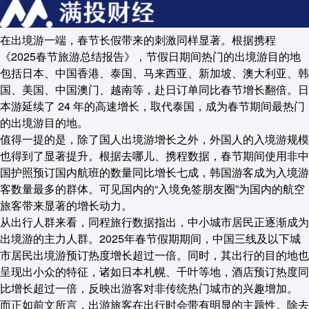
在出境游一端，春节长假带来的刺激同样显著。根据携程
《2025春节旅游总结报告》，节假日期间热门的出境游目的地
包括日本、中国香港、泰国、马来西亚、新加坡、澳大利亚、韩
国、美国、中国澳门、越南等，赴日订单同比春节增长翻倍。日
本游延续了 24 年的高速增长，取代泰国，成为春节期间最热门
的出境游目的地。
值得一提的是，除了国人出境游增长之外，外国人的入境游规模
也得到了显著提升。根据去哪儿、携程数据，春节期间使用非中
国护照预订国内航班的数量同比增长七成，韩国游客成为入境游
客数量最多的群体。可见国内的“入境免签朋友圈”为国内的航空
旅客带来显著的增长动力。
从出行人群来看，同程旅行数据指出，中小城市居民正逐渐成为
出境游的主力人群。2025年春节假期期间，中国三线及以下城
市居民出境游预订热度增长超过一倍。同时，其出行的目的地也
呈现出小众的特征，诸如日本札幌、千叶等地，酒店预订热度同
比增长超过一倍，反映出游客对非传统热门城市的兴趣增加。
而正如前文所言，出游旅客在出行时会带有明显的主题性。除去