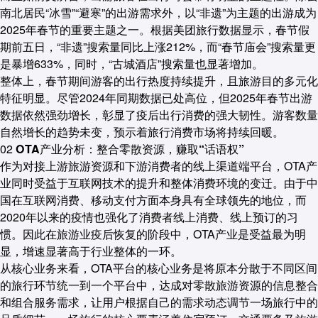
南北居民“冰雪”“避寒”的出游需求外，以“非遗”为主题的出游成为
2025年春节的重要主题之一。根据美团旅行数据显示，春节假
期前五日，“非遗”搜索量同比上涨212%，而“春节庙会”搜索量更
是暴增633%，同时，“古城酒店”搜索量也显著增加。
整体上，春节期间游客的出行热度持续提升，且旅游目的多元化
特征明显。尽管2024年同期数据已处高位，但2025年春节出游
数据依然强劲增长，彰显了疫后出行消费的强大韧性。游客数量
自然增长的趋势未变，预示着旅行消费市场将持续回暖。
02
OTA产业分析：整合零散资源，赚取“话语权”
作为对接上游旅游资源和下游消费者的线上渠道端平台，OTA产
业同时受益于互联网技术的提升和整体消费环境的变迁。由于中
国在互联网消费、移动支付方面本身具有全球领先的地位，而
2020年以来的疫情也强化了消费者线上消费、线上预订的习
惯。因此在旅游业疫后恢复的阶段中，OTA产业是受益最为明
显，增速显著高于行业整体的一环。
从核心业务来看，OTA平台的核心业务是将原本分散于不同区间
的旅行环节统一到一个平台中，达成对零散旅游资源的信息整合
和组合服务需求，让用户根据自己的需求动态调节一场旅行中的