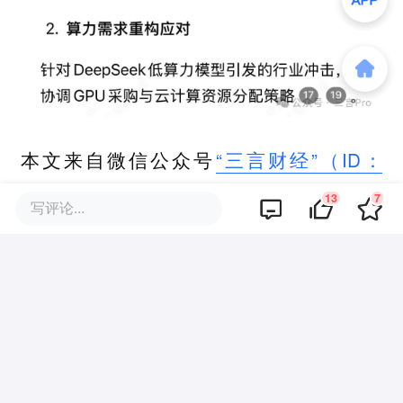
本文来自微信公众号
“三言财经”（ID：
sycaijing）
，作者：三言Pro，36氪经授权
13
7
写评论...
发布。
该文观点仅代表作者本人，36氪平台仅提供信息存储空间服务。
13