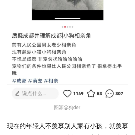
图源@狗der
现在的年轻人不羡慕别人家有小孩，就羡慕