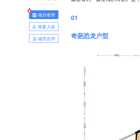
项目推荐
01
我要入驻
奇葩恐龙户型
城市合作