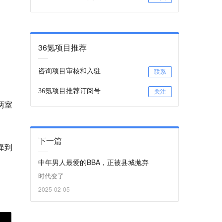
36氪项目推荐
咨询项目审核和入驻
联系
36氪项目推荐订阅号
关注
两室
下一篇
降到
中年男人最爱的BBA，正被县城抛弃
时代变了
2025-02-05