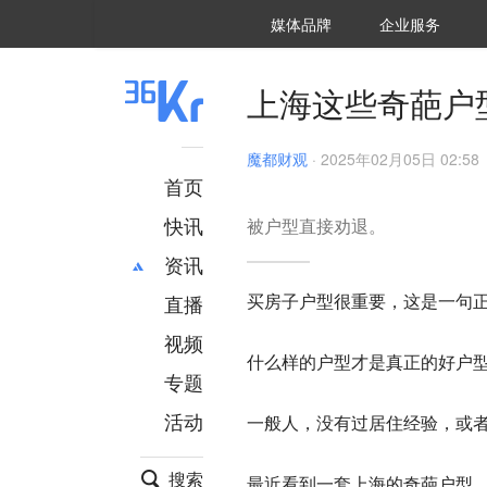
36氪Auto
数字时氪
企业号
未来消费
智能涌现
未来城市
启动Power on
媒体品牌
企业服务
企服点评
36氪出海
36氪研究院
潮生TIDE
36氪企服点评
36Kr研究院
36氪财经
职场bonus
36碳
后浪研究所
36Kr创新咨询
暗涌Waves
硬氪
氪睿研究院
上海这些奇葩户
魔都财观
·
2025年02月05日 02:58
首页
快讯
被户型直接劝退。
资讯
买房子户型很重要，这是一句
直播
最新
推荐
创投
财经
视频
什么样的户型才是真正的好户
汽车
AI
专题
科技
项目推荐
活动
一般人，没有过居住经验，或
专精特新
安徽
搜索
最近看到一套上海的
奇葩
户型