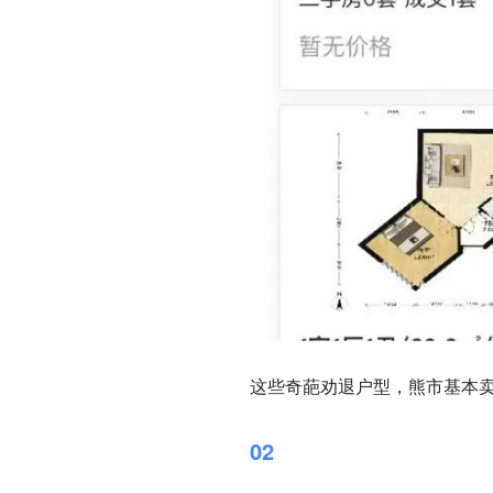
这些奇葩
劝退
户型，熊市基本
02