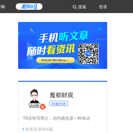
评网
搜索
登录
魔都财观
特邀作者
TA没有写简介，但内敛也是一种表达
发表文章
264
篇