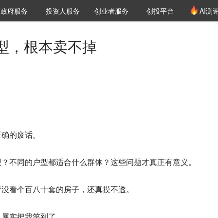
创投发布
项目推荐
核心服务
LP源计划
政府服务
投资人服务
创业者服务
创投平台
AI测
36氪Pro
VClub
VClub投资机构库
创投氪堂
城市之窗
投资机构职位推介
企业入驻
投资人认证
型，根本卖不掉
正确的废话。
型？
不同的户型都适合什么群体？这些问题才真正有意义。
者没看个百八十套的房子，还真摸不透。
，属实把我笑到了。