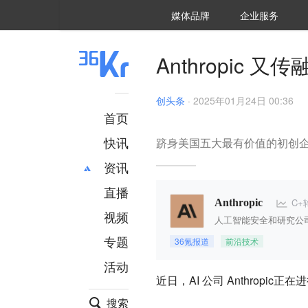
36氪Auto
数字时氪
企业号
未来消费
智能涌现
未来城市
启动Power on
媒体品牌
企业服务
企服点评
36氪出海
36氪研究院
潮生TIDE
36氪企服点评
36Kr研究院
36氪财经
职场bonus
36碳
后浪研究所
36Kr创新咨询
暗涌Waves
硬氪
氪睿研究院
Anthropic 
创头条
·
2025年01月24日 00:36
首页
快讯
跻身美国五大最有价值的初创
资讯
直播
最新
推荐
C+
Anthropic
创投
财经
视频
人工智能安全和研究公
汽车
AI
专题
36氪报道
前沿技术
科技
项目推荐
活动
专精特新
安徽
近日，AI 公司 Anthropi
搜索