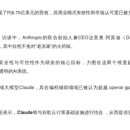
去年实现了约8.75亿美元的营收，其商业模式有效性和市场认可度已被
中，Anthropic的联合创始人兼CEO达里奥·阿莫迪（Dar
划，其中自然不免对“老东家”的火药味。
ic将把安全性与可控性作为研发的核心目标，力图在这两个维度
且透明的AI系统。
型Claude，其在编程辅助领域已被认为超越 openai gpt
还表示，
Claude将与谷歌云计算基础设施进行结合
，从而提供