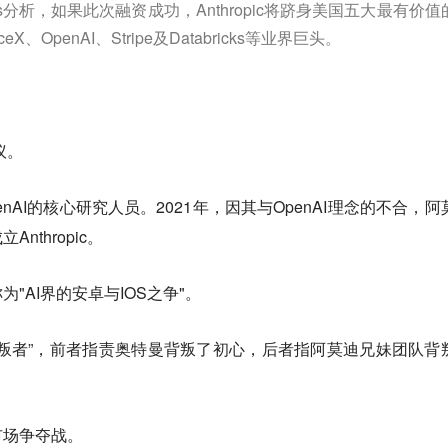
ghts分析，如果此次融资成功，Anthropic将跻身美国五大最有价值
、OpenAI、Stripe及Databricks等业界巨头。
争议。
nAI的核心研究人员。2021年，因其与OpenAI理念的不合，阿
nthropic。
"AI界的安卓与IOS之争"。
ai 互称“背叛者”，前者指责奥特曼背叛了初心，后者指阿莫迪兄妹团队背
市场争夺战。