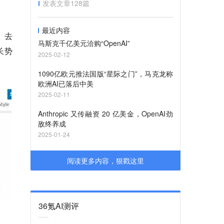
发表文章
128
篇
最近内容
。
去
马斯克千亿美元洽购“OpenAI”
长势
2025-02-12
1090亿欧元推法国版“星际之门”，马克龙称
欧洲AI已落后中美
2025-02-11
Anthropic 又传融资 20 亿美金，OpenAI劲
敌终养成
2025-01-24
阅读更多内容，狠戳这里
36氪AI测评