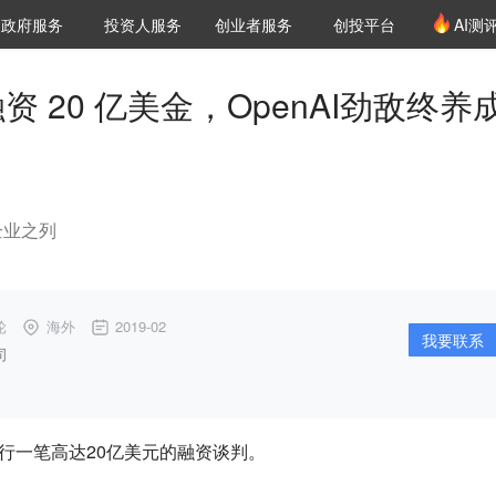
创投发布
项目推荐
核心服务
LP源计划
政府服务
投资人服务
创业者服务
创投平台
AI测
36氪Pro
VClub
VClub投资机构库
创投氪堂
城市之窗
投资机构职位推介
企业入驻
投资人认证
又传融资 20 亿美金，OpenAI劲敌终养
企业之列
轮
海外
2019-02
我要联系
司
c正在进行一笔高达20亿美元的融资谈判。