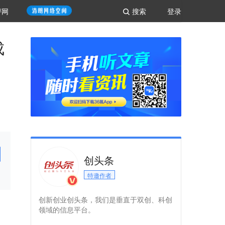
评网
搜索
登录
成
创头条
特邀作者
创新创业创头条，我们是垂直于双创、科创
领域的信息平台。