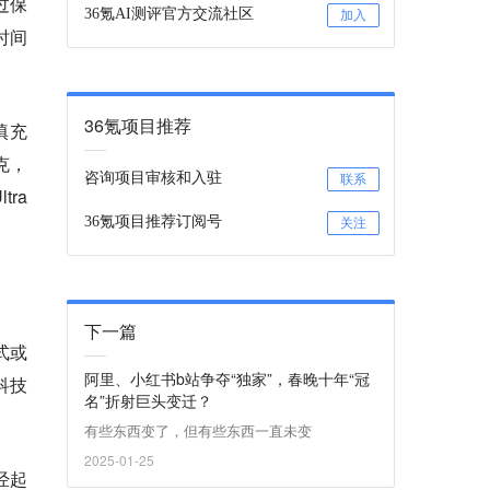
过保
36氪AI测评官方交流社区
加入
时间
36氪项目推荐
填充
克，
咨询项目审核和入驻
联系
ra
36氪项目推荐订阅号
关注
下一篇
式或
阿里、小红书b站争夺“独家”，春晚十年“冠
科技
名”折射巨头变迁？
有些东西变了，但有些东西一直未变
2025-01-25
经起