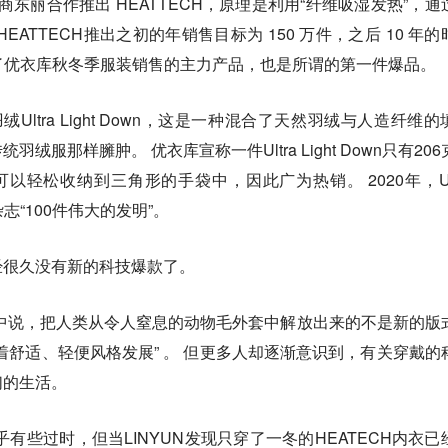
厂商东丽合作推出 HEATTECH，原理是利用“纤维吸湿发热”，通
ATTECH推出之初的年销售目标为 150 万件，之后 10 年的
为了优衣库秋冬季服装销售的主力产品，也是所谓的第一件爆品。
ltra Light Down，这是一种混合了天然羽绒与人造纤维的
服那样臃肿。 优衣库宣称一件Ultra Light Down只有206
以轻松收纳到三角形的手袋中，因此广为热销。 2020年，Ult
杂志“100件伟大的发明”。
经很久没有新的科技爆款了。
中说，把人类从令人窒息的动物毛外套中解放出来的不是新的版
着舒适、轻便风格发展” 。 但更多人却逐渐意识到，有关穿戴的
们的生活。
乎有些过时，但当LINYUN发现只穿了一冬的HEATECH内衣已