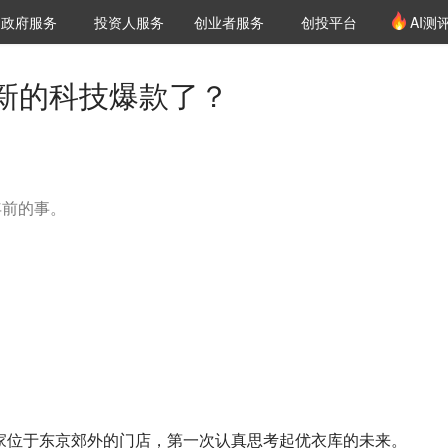
创投发布
项目推荐
核心服务
LP源计划
政府服务
投资人服务
创业者服务
创投平台
AI测
36氪Pro
VClub
VClub投资机构库
创投氪堂
城市之窗
投资机构职位推介
企业入驻
投资人认证
新的科技爆款了？
年前的事。
一家位于东京郊外的门店，第一次认真思考起优衣库的未来。