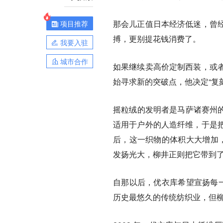
那会儿正值日本经济低迷，曾
项目推荐
搏，更别提花钱消费了。
我要入驻
城市合作
如果继续卖高价定制西装，或
始寻求新的突破点，他决定“复
摇粒绒的发明者是马萨诸赛州的一
适用于户外的人造纤维，于是
后，这一织物的体积大大增加，同
发扬光大，柳井正则把它带到
自那以后，优衣库希望宣扬每一
历史最悠久的传统纺织业，但