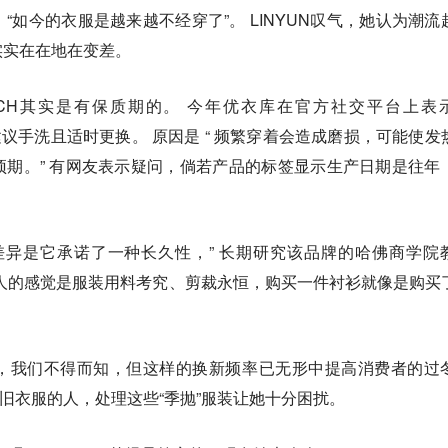
“如今的衣服是越来越不经穿了”。 LINYUN叹气，她认为潮流
实实在在地在变差。
ECH其实是有保质期的。 今年优衣库在官方社交平台上表
建议手洗且适时更换。 原因是 “ 频繁穿着会造成磨损，可能使发
期。” 有网友表示疑问，倘若产品的标签显示生产日期是往年
差异是它承诺了一种长久性，” 长期研究该品牌的哈佛商学院
i认为，“它给人的感觉是服装用料考究、剪裁永恒，购买一件衬衫就像是购买
，我们不得而知，但这样的换新频率已无形中提高消费者的过
弃旧衣服的人，处理这些“季抛”服装让她十分困扰。