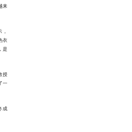
越来
示，
热衣
，是
教授
了一
冬成