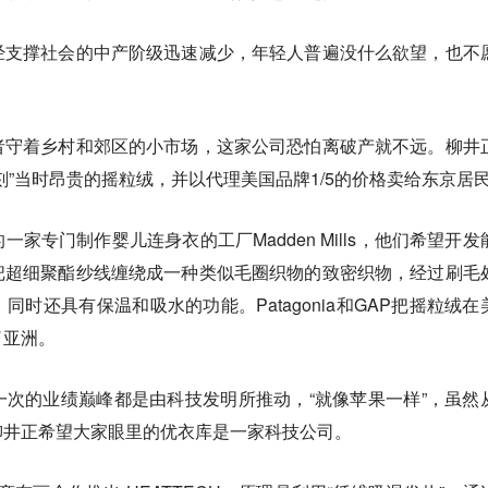
经支撑社会的中产阶级迅速减少，年轻人普遍没什么欲望，也不
者守着乡村和郊区的小市场，这家公司恐怕离破产就不远。柳井
刻”当时昂贵的摇粒绒，并以代理美国品牌1/5的价格卖给东京居
家专门制作婴儿连身衣的工厂Madden Mills，他们希望开发
把超细聚酯纱线缠绕成一种类似毛圈织物的致密织物，经过刷毛
时还具有保温和吸水的功能。Patagonia和GAP把摇粒绒在
了亚洲。
次的业绩巅峰都是由科技发明所推动，“就像苹果一样”，虽然
柳井正希望大家眼里的优衣库是一家科技公司。