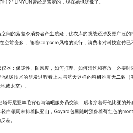
吗？” LINYUN曾经是笃定的，现在她也犹豫了。
验之间的落差令消费者产生质疑，优衣库的挑战还涉及更广泛的
在空前变多， 随着Corpcore风格的流行，消费者对科技宣传已
密仪器：保暖性、防风度，如何打理、如何清洗和存放，必要时
这些保暖技术的研发过程看上去与航天这样的科研难度无二致（
极地或太空）。
着巴塔哥尼亚羊毛背心与酒吧服务员交谈，后者穿着哥伦比亚的外
白领周末排着队登山，Goyard包里随时预备着莓红色的montbe
的反差。