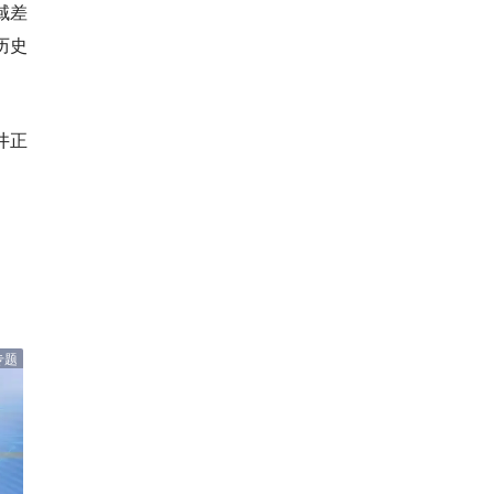
域差
历史
井正
专题