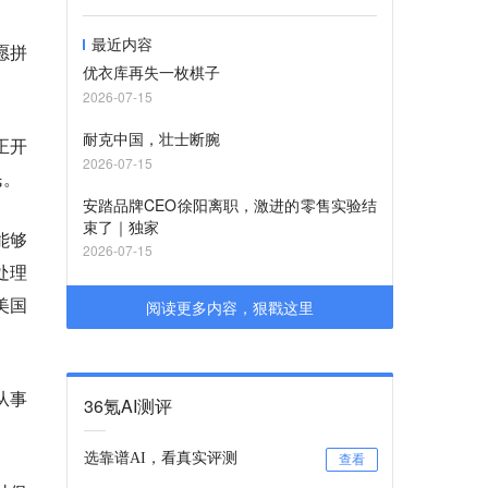
最近内容
愿拼
优衣库再失一枚棋子
2026-07-15
耐克中国，壮士断腕
正开
2026-07-15
民。
安踏品牌CEO徐阳离职，激进的零售实验结
束了｜独家
能够
2026-07-15
处理
美国
阅读更多内容，狠戳这里
从事
36氪AI测评
选靠谱AI，看真实评测
查看