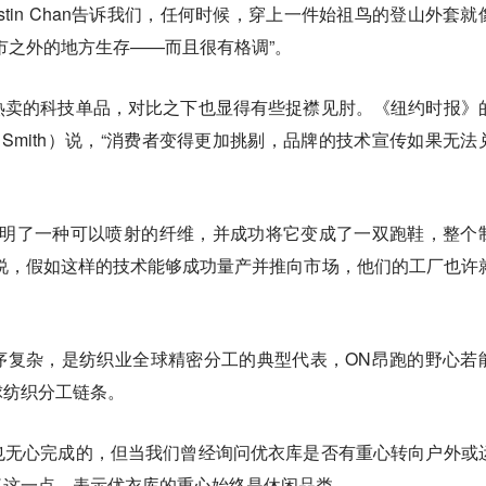
ustin Chan告诉我们，任何时候，穿上一件始祖鸟的登山外套就
市之外的地方生存——而且很有格调”。
热卖的科技单品，对比之下也显得有些捉襟见肘。《纽约时报》
 H Smith）说，“消费者变得更加挑剔，品牌的技术宣传如果无法
发明了一种可以喷射的纤维，并成功将它变成了一双跑鞋，整个
说，假如这样的技术能够成功量产并推向市场，他们的工厂也许
序复杂，是纺织业全球精密分工的典型代表，ON昂跑的野心若
球纺织分工链条。
也无心完成的，但当我们曾经询问优衣库是否有重心转向户外或
了这一点，表示优衣库的重心始终是休闲品类。