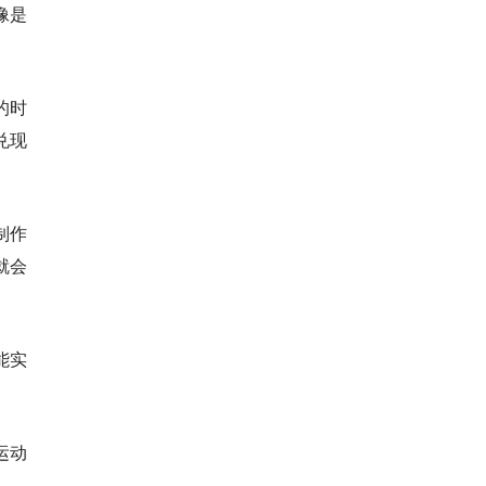
像是
的时
兑现
制作
就会
能实
运动