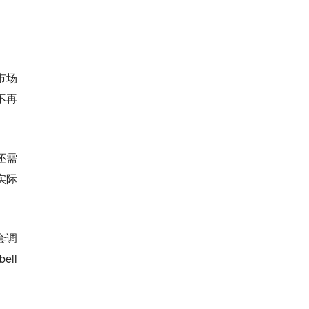
市场
不再
还需
实际
套调
ll