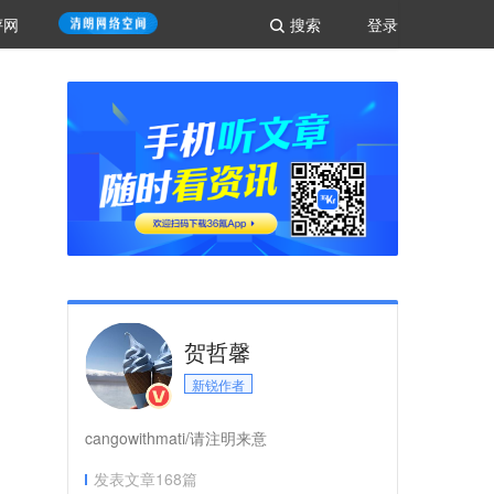
评网
搜索
登录
贺哲馨
新锐作者
cangowithmati/请注明来意
发表文章
168
篇