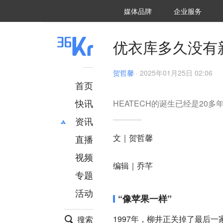
36氪Auto
数字时氪
企业号
未来消费
智能涌现
未来城市
启动Power on
媒体品牌
企业服务
企服点评
36氪出海
36氪研究院
潮生TIDE
36氪企服点评
36Kr研究院
36氪财经
职场bonus
36碳
后浪研究所
36Kr创新咨询
暗涌Waves
硬氪
氪睿研究院
优衣库多久没有
贺哲馨
·
2025年01月25日 02:06
首页
快讯
HEATECH的诞生已经是20多
资讯
文｜贺哲馨
直播
最新
推荐
创投
财经
视频
编辑｜乔芊
汽车
AI
专题
科技
项目推荐
活动
专精特新
安徽
“像苹果一样”
1997年，柳井正关掉了最后
搜索