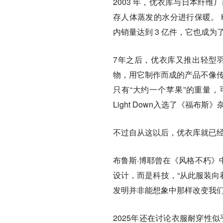
2003 年，优衣库与日本纤维
存人体蒸发的水分进行保暖。 HE
内销量达到 3 亿件，它也成
7年之后，优衣库又推出轻型羽绒U
物，用它制作而成的产品不像传统羽绒
只有“大约一个苹果”的重量，可
Light Down入选了《福布斯》
不过自从这以后，优衣库就已
布鲁斯·博耶曾在《风格不朽》
设计，而是科技，“从此服装向
发明并非能想象中那样改变我
2025年还在讨论衣服耐穿性似