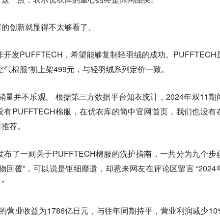
库的创新就显得不太够看了。
作开发PUFFTECH，希望能够复制轻羽绒的成功。PUFFTECH
空气棉服”初上架499元，与轻羽绒系列定价一致。
的销量并不乐观。 根据第三方数据平台知衣统计，2024年双11期
有PUFFTECH棉服，在优衣库的简中官网首页，我们也没有
何推荐。
布了一则关于PUFFTECH棉服的洗护指南，一共分为九个步
物回覆”，可以说是钜细靡遗，却惹来网友在评论区留言 “2024
”
中国的营业收益为1786亿日元，与往年同期持平，营业利润减少10