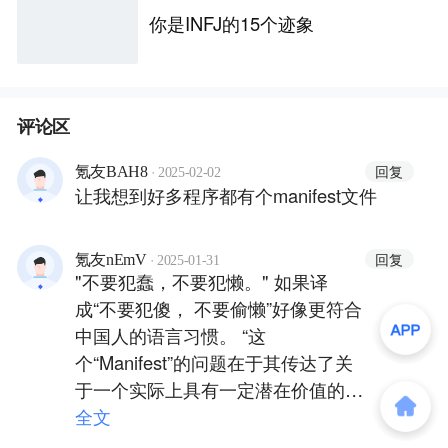
你是INFJ的15个迹象
评论区
·
回复
氪友BAH8
2025-02-02
让我想到好多程序都有个manifest文件
·
回复
氪友nEmV
2025-01-31
"不要犯蠢，不要犯懒。" 如果译
成“不要犯傻， 不要偷懒”好像更符合
中国人的语言习惯。 “这
个“Manifest”的问题在于其传达了关
于一个实际上具有一定潜在价值的概
念的错误信息，而他们传达信息的方
全文
式往往反映了“魔法思维”，将两个无