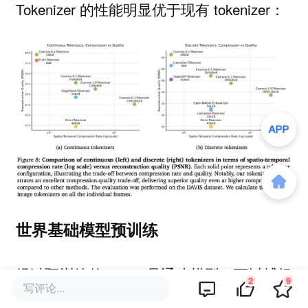
Tokenizer 的性能明显优于现有 tokenizer：
世界基础模型预训练
经过预训练的 WFM 是通才模型，可以捕捉
2
9
写评论...
现实世界物理和自然行为的一般知识。本文