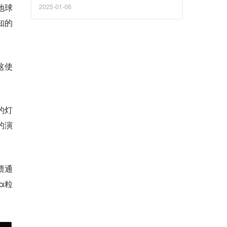
地球
2025-01-06
知的
这使
的灯
的演
渍通
α粒