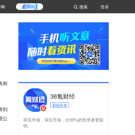
评网
搜索
登录
表和
36氪财经
新锐作者
讲到
理公
洞见市场，洞见市场，比99%的投资者更聪
明。