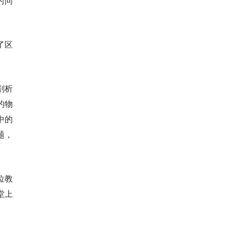
的问
。
了区
剖析
的物
中的
题，
位教
堂上