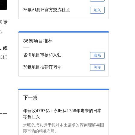
36氪AI测评官方交流社区
加入
实际
天。
36氪项目推荐
，或
咨询项目审核和入驻
知识
联系
36氪项目推荐订阅号
关注
下一篇
年营收4797亿：永旺从1758年走来的日本
一一
零售巨头
永旺的成功源于其对本土需求的深刻理解与国
际市场的精准布局。