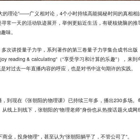
大的理论”——广义相对论，4个小时持续高能揭秘时间的真相相
类寻常一天的活动轨迹展开，举例更贴近生活，有硬核烧脑的推
的趣味。
》多次讲授量子力学，系列著作的第三卷量子力学集合成书出版
reading & calculating”（“享受学习和计算的乐趣”），来
既是对过去一年直播内容的呼应，也是对书中这句期许的实践。
期开播，到现在《张朝阳的物理课》已持续三年多，播出230多场。
从线上到线下，张朝阳的“物理老师”身份也从热搜话题火成网
下商业，投身物理”，甚至认为“张朝阳躺平了，不管公司了”。