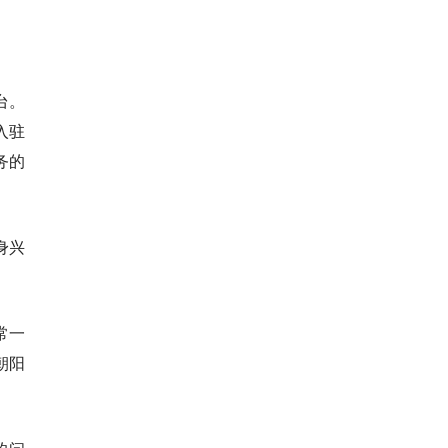
台。
入驻
务的
身兴
常一
朝阳