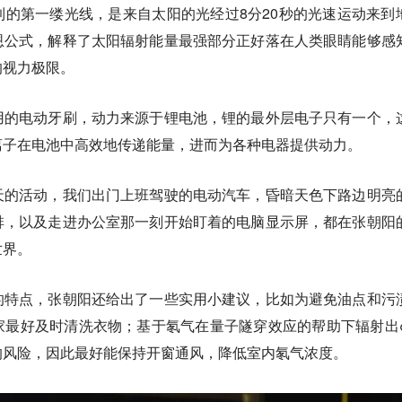
的第一缕光线，是来自太阳的光经过8分20秒的光速运动来到
恩公式，解释了太阳辐射能量最强部分正好落在人类眼睛能够感
的视力极限。
用的电动牙刷，动力来源于锂电池，锂的最外层电子只有一个，
离子在电池中高效地传递能量，进而为各种电器提供动力。
天的活动，我们出门上班驾驶的电动汽车，昏暗天色下路边明亮
啡，以及走进办公室那一刻开始盯着的电脑显示屏，都在张朝阳
世界。
的特点，张朝阳还给出了一些实用小建议，比如为避免油点和污
家最好及时清洗衣物；基于氡气在量子隧穿效应的帮助下辐射出
的风险，因此最好能保持开窗通风，降低室内氡气浓度。