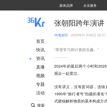
36氪Auto
数字时氪
企业号
未来消费
智能涌现
未来城市
启动Power on
媒体品牌
企业服务
企服点评
36氪出海
36氪研究院
潮生TIDE
36氪企服点评
36Kr研究院
36氪财经
职场bonus
36碳
后浪研究所
36Kr创新咨询
暗涌Waves
硬氪
氪睿研究院
张朝阳跨年演讲
36氪财经
·
2025年01月06日 02:21
首页
快讯
“享受学习和计算的乐趣。”
资讯
2024年的最后两个小时和2
直播
最新
推荐
观众一起度过。
创投
财经
视频
汽车
AI
专题
没有讲义，没有提词器，连续直
科技
项目推荐
活动
专精特新
安徽
1990年“旅行者号”拍摄的
式硬核解析物质的基本构成方
搜索