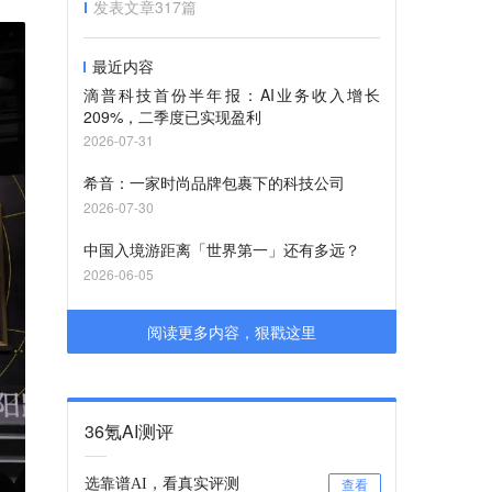
发表文章
317
篇
最近内容
滴普科技首份半年报：AI业务收入增长
209%，二季度已实现盈利
2026-07-31
希音：一家时尚品牌包裹下的科技公司
2026-07-30
中国入境游距离「世界第一」还有多远？
2026-06-05
阅读更多内容，狠戳这里
36氪AI测评
选靠谱AI，看真实评测
查看