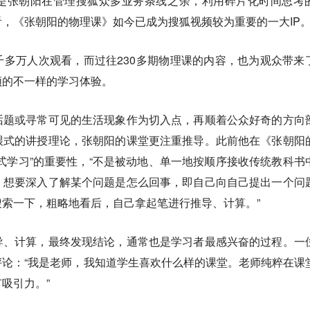
是张朝阳在管理搜狐众多业务条线之余，利用碎片化时间思考
，《张朝阳的物理课》如今已成为搜狐视频较为重要的一大IP
多万人次观看，而过往230多期物理课的内容，也为观众带来
频的不一样的学习体验。
话题或寻常可见的生活现象作为切入点，再顺着公众好奇的方向
喂式的讲授理论，张朝阳的课堂更注重推导。此前他在《张朝阳
式学习”的重要性，“不是被动地、单一地按顺序接收传统教科书
，想要深入了解某个问题是怎么回事，即自己向自己提出一个问
索一下，粗略地看后，自己拿起笔进行推导、计算。”
导、计算，最终发现结论，通常也是学习者最感兴奋的过程。一
论：“我是老师，我知道学生喜欢什么样的课堂。老师纯粹在课
吸引力。”