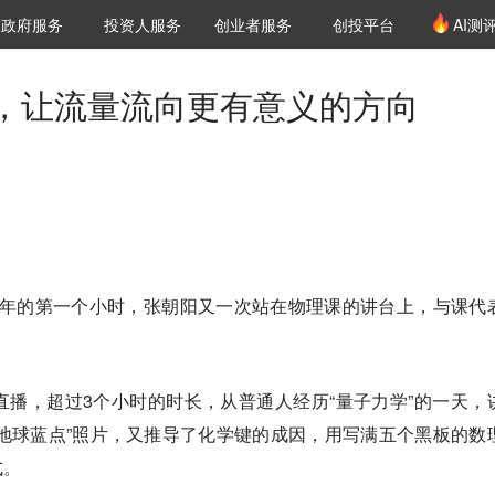
创投发布
项目推荐
核心服务
LP源计划
政府服务
投资人服务
创业者服务
创投平台
AI测
36氪Pro
VClub
VClub投资机构库
创投氪堂
城市之窗
投资机构职位推介
企业入驻
投资人认证
，让流量流向更有意义的方向
025年的第一个小时，张朝阳又一次站在物理课的讲台上，与课代
播，超过3个小时的时长，从普通人经历“量子力学”的一天，
著名“地球蓝点”照片，又推导了化学键的成因，用写满五个黑板的数
式。