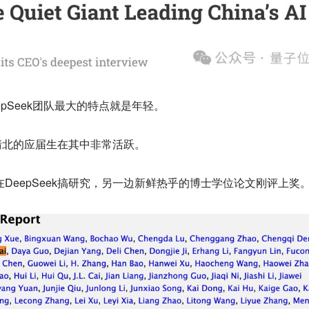
pSeek团队最大的特点就是
年轻
。
清北
的应届生在其中非常活跃。
在DeepSeek搞研究，另一边新鲜热乎的博士学位论文刚评上奖