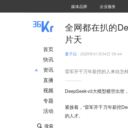
36氪Auto
数字时氪
企业号
未来消费
智能涌现
未来城市
启动Power on
媒体品牌
企业服务
企服点评
36氪出海
36氪研究院
潮生TIDE
36氪企服点评
36Kr研究院
36氪财经
职场bonus
36碳
后浪研究所
36Kr创新咨询
暗涌Waves
硬氪
氪睿研究院
全网都在扒的De
片天
首页
量子位
·
2025年01月04日 05:44
快讯
资讯
雷军开千万年薪挖的人来自怎
直播
最新
推荐
创投
财经
视频
DeepSeek-v3大模型横空出
汽车
AI
专题
科技
项目推荐
紧接着，“雷军开千万年薪挖De
活动
专精特新
安徽
的人才
。
搜索