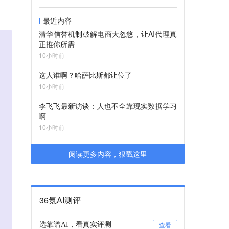
最近内容
清华信誉机制破解电商大忽悠，让AI代理真
正推你所需
10小时前
这人谁啊？哈萨比斯都让位了
10小时前
李飞飞最新访谈：人也不全靠现实数据学习
啊
10小时前
阅读更多内容，狠戳这里
36氪AI测评
选靠谱AI，看真实评测
查看