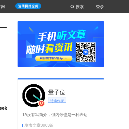
评网
搜索
登录
一
量子位
特邀作者
eek
TA没有写简介，但内敛也是一种表达
发表文章
3903
篇