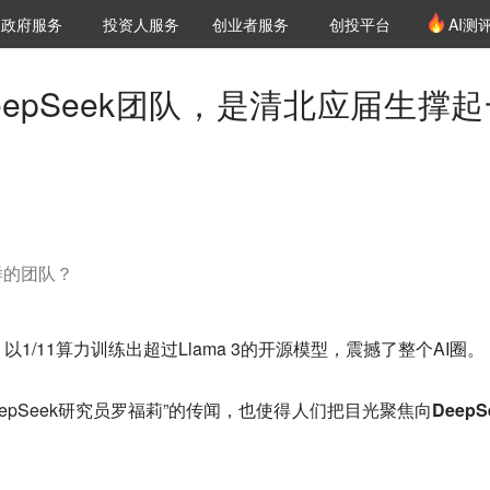
创投发布
项目推荐
核心服务
LP源计划
政府服务
投资人服务
创业者服务
创投平台
AI测
36氪Pro
VClub
VClub投资机构库
创投氪堂
城市之窗
投资机构职位推介
企业入驻
投资人认证
epSeek团队，是清北应届生撑起
样的团队？
世，以1/11算力训练出超过Llama 3的开源模型，震撼了整个AI圈。
epSeek研究员罗福莉”的传闻，也使得人们把目光聚焦向
DeepS