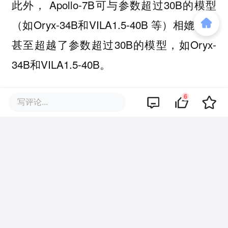
此外， Apollo-7B可与参数超过30B的模型
（如Oryx-34B和VILA1.5-40B 等）相媲美，
甚至超越了参数超过30B的模型，如Oryx-
34B和VILA1.5-40B。
例如，在MLVU基准上，Apollo-7B得分为
6
写评论...
70.9，以微弱优势超过Oryx-34B的70.8。
这证实了精心选择的架构和训练策略可以带
来实质性的改进，而无需求助于更大的模型
规模。