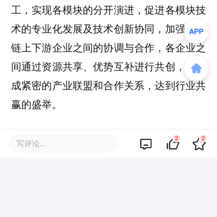
工，实现各模块的分开演进，促进各模块技
术的专业化发展及技术创新协同，加强产业
链上下游企业之间的协调与合作，各企业之
间通过资源共享、优势互补进行共创，并形
成紧密的产业联盟和合作关系，达到行业共
赢的盛举。
∞Power 6.25MWh 2h/4h时空定制大容量储
2
2
写评论...
能系统的全球首发，意味着储能产业的全场
景定制成为可能，储能的应用场景将得到进
一步的拓宽，极端地理气候环境下的储能需
求也将得到满足。2025年，海辰储能将开放