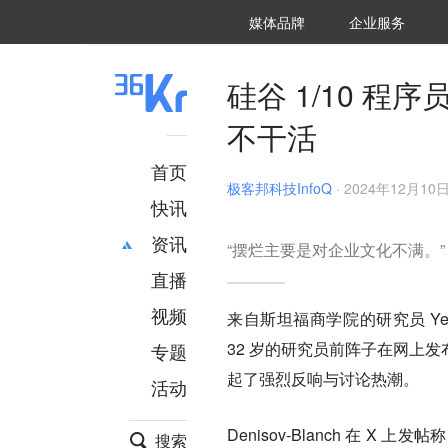
36氪Auto
数字时氪
企业号
未来消费
智能涌现
未来城市
启动Power on
媒体品牌
企业服务
企服点评
36氪出海
36氪研究院
潮生TIDE
36氪企服点评
36Kr研究院
36氪财经
职场bonus
36碳
后浪研究所
36Kr创新咨询
暗涌Waves
硬氪
氪睿研究院
硅谷 1/10 程
不干活
首页
极客邦科技InfoQ
·
2024年12月10日 
快讯
资讯
“摆烂主要是对企业文化不满。”
直播
最新
推荐
创投
财经
视频
来自斯坦福商学院的研究员 Yego
汽车
AI
32 岁的研究员前阵子在网上
专题
科技
项目推荐
起了强烈反响与讨论热潮。
活动
专精特新
安徽
Denisov-Blanch 在 X 上发
搜索