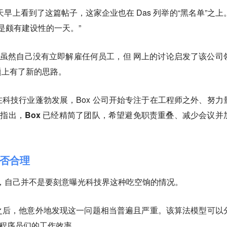
evie 当天早上看到了这篇帖子，这家企业也在 Das 列举的“黑名单”之
真是颇有建设性的一天。”
表示虽然自己没有立即解雇任何员工，但
网上的讨论启发了该公司
题上有了新的思路
。
科技行业蓬勃发展，Box 公司开始专注于在工程师之外、努力
 指出，
Box 已经精简了团队，希望避免职责重叠、减少会议并
是否合理
受访中表示，自己并不是要刻意曝光科技界这种吃空饷的情况。
之后，他意外地发现这一问题相当普遍且严重。该算法模型可以
分析程序员们的工作效率。