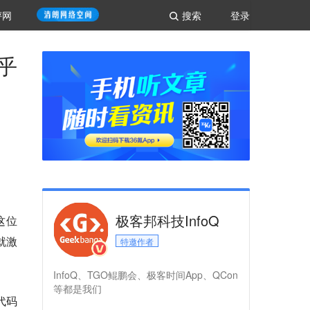
评网
搜索
登录
几乎
极客邦科技InfoQ
这位
就激
特邀作者
InfoQ、TGO鲲鹏会、极客时间App、QCon
等都是我们
代码