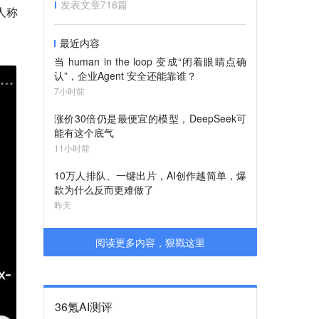
发表文章
716
篇
人称
最近内容
当 human in the loop 变成“闭着眼睛点确
认”，企业Agent 安全还能靠谁？
7小时前
涨价30倍仍是最便宜的模型，DeepSeek可
能有这个底气
11小时前
10万人排队、一键出片，AI创作越简单，爆
款为什么反而更难做了
昨天
阅读更多内容，狠戳这里
36氪AI测评