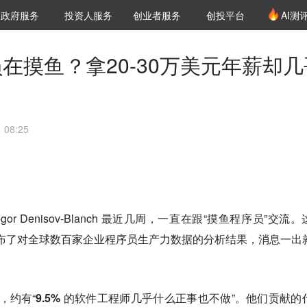
创投发布
项目推荐
核心服务
LP源计划
政府服务
投资人服务
创业者服务
创投平台
AI测
36氪Pro
VClub
VClub投资机构库
创投氪堂
城市之窗
投资机构职位推介
企业入驻
投资人认证
序员在摸鱼？拿20-30万美元年薪却
08:25
r Denisov-Blanch 最近几周，一直在跟“摸鱼程序员”交流。
发布了对全球数百家企业程序员生产力数据的分析结果，消息一出
帖称，约有“
9.5% 的软件工程师几乎什么正事也不做
”。他们贡献的