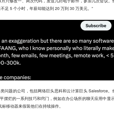
每月只修改一、两次代码，发送几封电子邮件，参加几次会议。
 5 个小时，年薪却能达到 20 万到 30 万美元。”
在此类问题的公司，包括网络巨头思科和云计算巨头 Salesforce。
躺平摆烂的一系列技巧和窍门，例如在办公场所的聊天应用中显示
鼠标移动器来假装他们在持续操作。