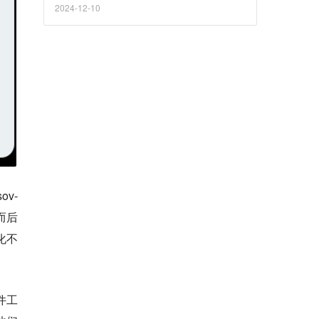
2024-12-10
v-
而后
化不
件工