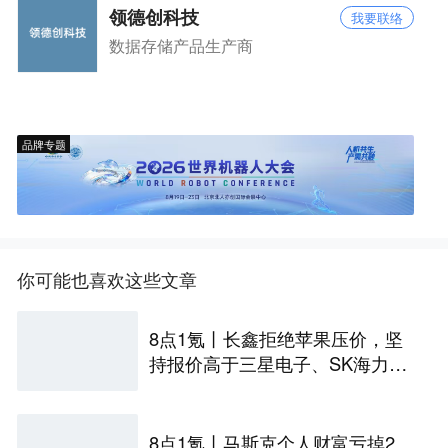
领德创科技
我要联络
数据存储产品生产商
品牌专题
你可能也喜欢这些文章
8点1氪丨长鑫拒绝苹果压价，坚
持报价高于三星电子、SK海力
士；宇树科技开启科创板IPO初
步询价；韩国宣布进入“国家灾难
状态”
8点1氪丨马斯克个人财富亏掉2