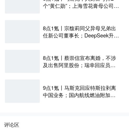
个“黄仁勋”；上海雪花膏母公司破
产；日本半导体或面临断供
8点1氪丨宗馥莉同父异母兄弟出
任新公司董事长；DeepSeek升至
全球调用量第一；iPhone被曝最
高或涨价超千元
8点1氪丨蔡崇信宣布离婚，不涉
及出售阿里股份；瑞幸回应员工
对嘴喷奶油；IF椰子水市值从126
亿暴跌到16亿
9点1氪丨马斯克回应特斯拉剥离
中国业务；国内航线燃油附加费
将再次下调；中国最高薪本科专
业易主
评论区