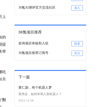
36氪AI测评官方交流社区
加入
月上
36氪项目推荐
加的
期提
咨询项目审核和入驻
联系
售带
36氪项目推荐订阅号
关注
哪吒
下一篇
0月
黄仁勋，有个机器人梦
英伟达，如何布局人形机器人？
“翻
2024-12-08
在。