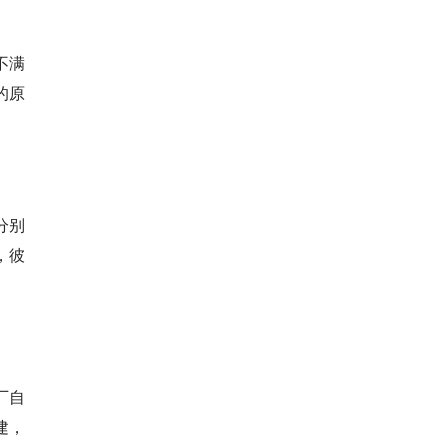
不满
的原
分别
，彼
厂自
建，