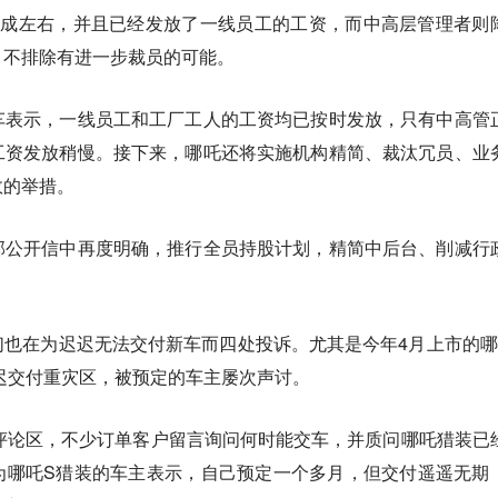
4成左右，并且已经发放了一线员工的工资，而中高层管理者则
，不排除有进一步裁员的可能。
车表示，一线员工和工厂工人的工资均已按时发放，只有中高管
工资发放稍慢。接下来，哪吒还将实施机构精简、裁汰冗员、业
效的举措。
部公开信中再度明确，推行全员持股计划，精简中后台、削减行
也在为迟迟无法交付新车而四处投诉。尤其是今年4月上市的哪
迟交付重灾区，被预定的车主屡次声讨。
评论区，不少订单客户留言询问何时能交车，并质问哪吒猎装已
为哪吒S猎装的车主表示，自己预定一个多月，但交付遥遥无期