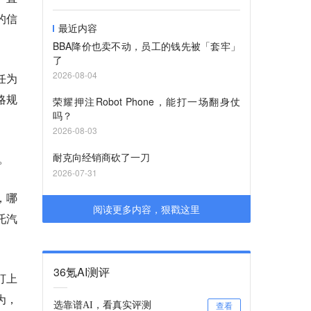
的信
最近内容
BBA降价也卖不动，员工的钱先被「套牢」
了
2026-08-04
任为
略规
荣耀押注Robot Phone，能打一场翻身仗
吗？
2026-08-03
耐克向经销商砍了一刀
。
2026-07-31
，哪
阅读更多内容，狠戳这里
吒汽
36氪AI测评
打上
为，
选靠谱AI，看真实评测
查看