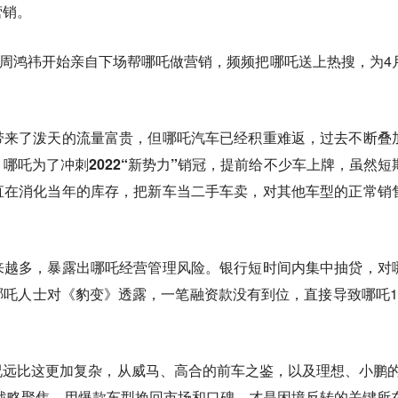
营销。
人周鸿祎开始亲自下场帮哪吒做营销，频频把哪吒送上热搜，为4
带来了泼天的流量富贵，但哪吒汽车已经积重难返，过去不断叠
，
哪吒为了冲刺2022“新势力”销冠，提前给不少车上牌，虽然短
直在消化当年的库存
，把新车当二手车卖，对其他车型的正常销
来越多，暴露出哪吒经营管理风险
。银行短时间内集中抽贷，对
吒人士对《豹变》透露，一笔融资款没有到位，直接导致哪吒1
远比这更加复杂，从威马、高合的前车之鉴，以及理想、小鹏的
战略聚焦、用爆款车型挽回市场和口碑，才是困境反转的关键所