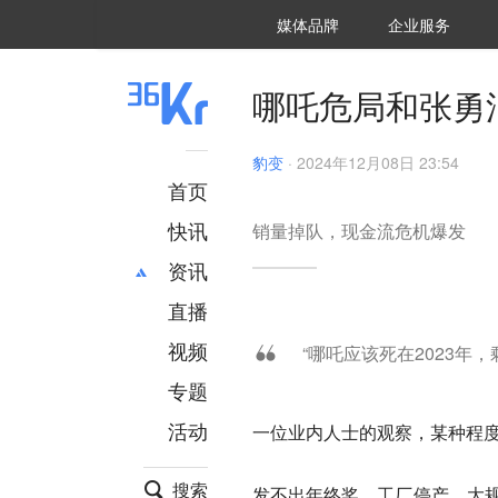
36氪Auto
数字时氪
企业号
未来消费
智能涌现
未来城市
启动Power on
媒体品牌
企业服务
企服点评
36氪出海
36氪研究院
潮生TIDE
36氪企服点评
36Kr研究院
36氪财经
职场bonus
36碳
后浪研究所
36Kr创新咨询
暗涌Waves
硬氪
氪睿研究院
哪吒危局和张勇浪
豹变
·
2024年12月08日 23:54
首页
快讯
销量掉队，现金流危机爆发
资讯
直播
最新
推荐
创投
财经
视频
“哪吒应该死在2023年，
汽车
AI
专题
科技
项目推荐
活动
一位业内人士的观察，某种程
专精特新
安徽
搜索
发不出年终奖、工厂停产、大规