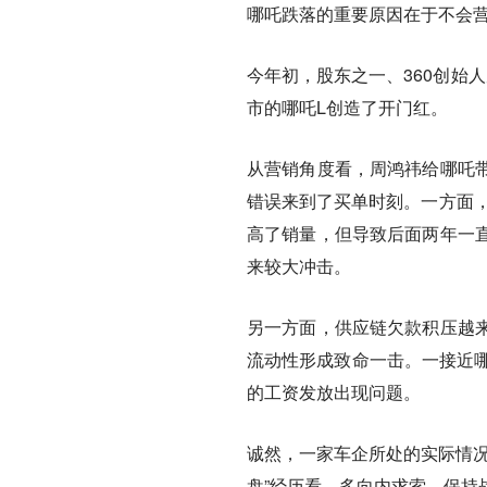
哪吒跌落的重要原因在于不会
今年初，股东之一、360创始
市的哪吒L创造了开门红。
从营销角度看，周鸿祎给哪吒
错误来到了买单时刻。一方面
高了销量，但导致后面两年一
来较大冲击。
另一方面，
供应链欠款积压越
流动性形成致命一击。一接近哪
的工资发放出现问题。
诚然，一家车企所处的实际情况
盘”经历看，多向内求索、保持