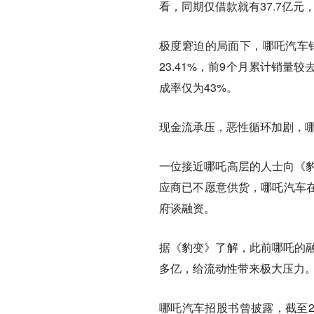
看，同期仅借款就有37.7亿元
极度窘迫的局面下，哪吒汽车销
23.41%，前9个月累计销量
成率仅为43%。
现金流承压，恶性循环加剧，
一位接近哪吒高层的人士向《豹
应商已不愿意供货，哪吒汽车
府谈融资。
据《豹变》了解，此前哪吒的融
多亿，给
流动性带来极大压力
哪吒汽车招股书曾披露，截至2