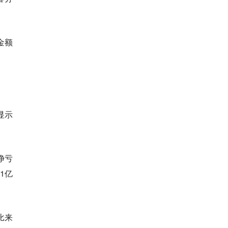
金额
显示
净亏
1亿
比来