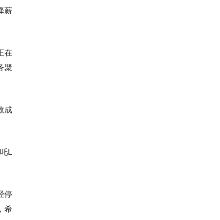
降薪
正在
务聚
政成
吒L
经停
，希