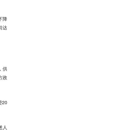
下降
前达
，供
方政
20
述人