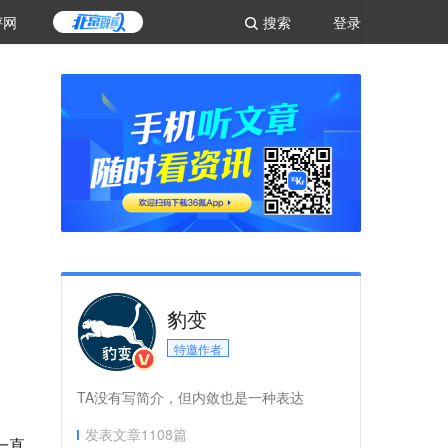
评网
搜索
登录
豹变
特邀作者
TA没有写简介，但内敛也是一种表达
发表文章
1108
篇
一直