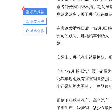
跟各种传闻纠缠不清。期间虽然
项目推荐
息越来越多，
关于哪吒的评价从
我要入驻
在舆论发酵多日后，12月6日
城市合作
公司的顾问。哪吒汽车创始人、
划。
实际上，
哪吒汽车销量掉队、
今年1-9月哪吒汽车累计销量为
吒汽车迟迟没有官宣销量数据
车还是新势力黑马，一度登顶
跟倒下的威马汽车、高合汽车一
了重生产、轻营销、缺少互联