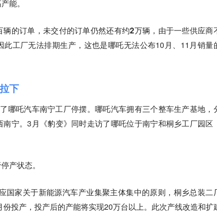
高产能。
百辆的订单，
未交付的订单仍然还有约2万辆，由于一些供应商
因此工厂无法排期生产
，这也是哪吒无法公布10月、11月销量
拉下
道了哪吒汽车南宁工厂停摆。哪吒汽车拥有三个整车生产基地，
西南宁。3月《豹变》同时走访了哪吒位于南宁和桐乡工厂园区
于停产状态。
响应国家关于新能源汽车产业集聚主体集中的原则，桐乡总装二
5月份投产，投产后的产能将实现20万台以上。此次产线改造和扩