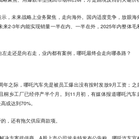
表示，未来战略上业务聚焦，走向海外。国内适度竞争，放眼海
未来2-3年内能实现销量一半在内、一半在外，2025年内整体毛
”，向左走还是向右走，业内都有案例，哪吒最终会走向哪条路？
立十周年之际，哪吒汽车先是被员工爆出没有按时发放9月工资；之
%，且桐乡工厂已经停产半个月。到11月初，有媒体报道哪吒汽车
或达到70%。‍
野的，还有拖欠供应商款项。
造解决方案提供商、A股上市公司埃夫特发布公告称，哪吒汽车宜