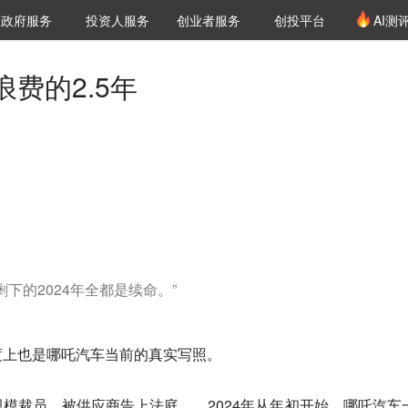
创投发布
项目推荐
核心服务
LP源计划
政府服务
投资人服务
创业者服务
创投平台
AI测
36氪Pro
VClub
VClub投资机构库
创投氪堂
城市之窗
投资机构职位推介
企业入驻
投资人认证
费的2.5年
剩下的2024年全都是续命。”‍
度上也是哪吒汽车当前的真实写照。
模裁员、被供应商告上法庭……2024年从年初开始，哪吒汽车