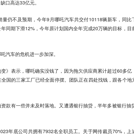
，缺口高达33亿元。
量仍不及预期，今年9月哪吒汽车共交付10118辆新车，同比
较去年同期下滑12%，今年原计划国内全年完成20万辆的目标，目
哪吒汽车的危机进一步加深。
变》表示，哪吒确实没钱了，因为拖欠供应商累计超过60多亿
在全国的三家工厂已经全面停摆。团队正在四处找钱，跟各个地
资款有一些并未及时落地。又遭遇银行抽贷，半年多被银行抽贷
。
023年底公司共拥有7932名全职员工。关于网传裁员70%，上