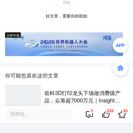
234
好文章，需要你的鼓励
品牌专题
你可能也喜欢这些文章
齿科3D打印龙头下场做消费级产
品，众筹超7000万元｜Insight全
球
1
234
93
写评论...
铃木敏文去世，他与711的三个反
常识故事