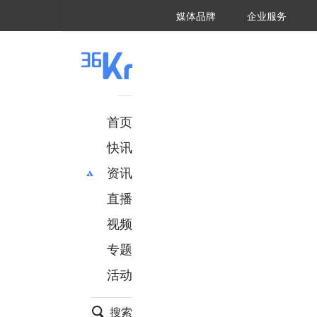
36氪Auto
数字时氪
企业号
未来消费
智能涌现
未来城市
启动Power on
媒体品牌
企业服务
企服点评
36氪出海
36氪研究院
潮生TIDE
36氪企服点评
36Kr研究院
36氪财经
职场bonus
36碳
后浪研究所
36Kr创新咨询
暗涌Waves
硬氪
氪睿研究院
首页
快讯
资讯
直播
最新
推荐
创投
财经
视频
汽车
AI
专题
科技
项目推荐
活动
专精特新
安徽
搜索