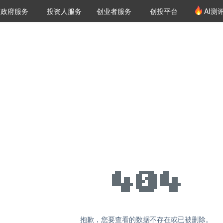
创投发布
项目推荐
核心服务
LP源计划
政府服务
投资人服务
创业者服务
创投平台
AI测
36氪Pro
VClub
VClub投资机构库
创投氪堂
城市之窗
投资机构职位推介
企业入驻
投资人认证
抱歉，您要查看的数据不存在或已被删除。