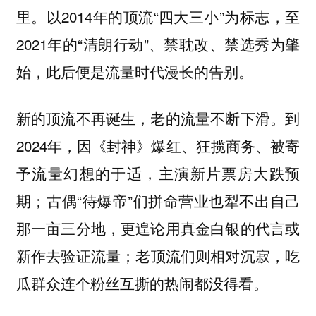
里。以2014年的顶流“四大三小”为标志，至
2021年的“清朗行动”、禁耽改、禁选秀为肇
始，此后便是流量时代漫长的告别。
新的顶流不再诞生，老的流量不断下滑。到
2024年，因《封神》爆红、狂揽商务、被寄
予流量幻想的于适，主演新片票房大跌预
期；古偶“待爆帝”们拼命营业也犁不出自己
那一亩三分地，更遑论用真金白银的代言或
新作去验证流量；老顶流们则相对沉寂，吃
瓜群众连个粉丝互撕的热闹都没得看。