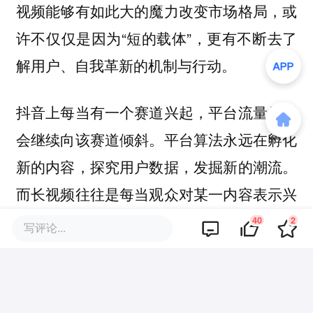
视频能够有如此大的魔力改变市场格局，或
许不仅仅是因为“短的载体”，更有不断去了
解用户、自我革新的机制与行动。
抖音上每当有一个赛道兴起，平台流量便不
平台算法永远在孵化
会继续向该赛道倾斜。
新的内容，探究用户数据，发掘新的潮流。
而长视频往往是每当观众对某一内容表示兴
趣，紧接着便是铺天盖地的同款低配。
40
2
写评论...
如果说流量时代是在画地为牢，那么全自动
时代只能是自欺欺人。但既然危机已经全面