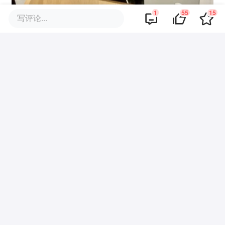
1
55
15
写评论...
不想当大冤种的情绪，在年轻人心中酝酿已
久。
晓华的出现点亮了大众的期待，大家如同寻
医问诊般急切地找上门去，为的就是能给自