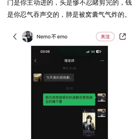
门是你主动进的，头是惨不忍睹剪完的，钱
是你忍气吞声交的，肺是被窝囊气气炸的。