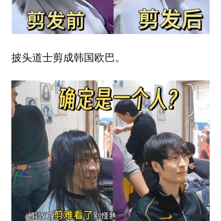
披头道士剪成韩国欧巴。