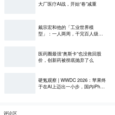
大厂医疗AI战，开始“卷”减重
戴宗宏和他的「工业世界模
型」：一人两周，干完百人级定
制化“累活”
医药圈最强“奥斯卡”也没救回股
价，创新药被彻底抛弃了么
硬氪观察 | WWDC 2026：苹果终
于在AI上迈出一小步，国内iPhon
e还是用不上
评论区