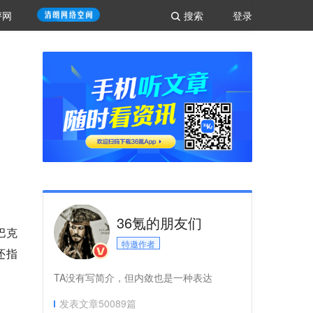
评网
搜索
登录
36氪的朋友们
巴克
特邀作者
还指
TA没有写简介，但内敛也是一种表达
发表文章
50089
篇