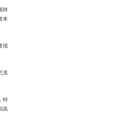
国持
资本
要现
巴克
，特
回高