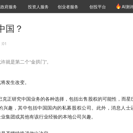
创投发布
项目推荐
核心服务
LP源计划
政府服务
投资人服务
创业者服务
创投平台
AI测
36氪Pro
VClub
VClub投资机构库
创投氪堂
城市之窗
投资机构职位推介
企业入驻
投资人认证
中国？
:01
许就是第二个“金拱门”。
或将发生改变。
星巴克正研究中国业务的各种选择，包括出售股权的可能性，而星
的兴趣，其中包括中国国内的私募股权公司。此外，消息人士
企业集团或其他有该行业经验的本地公司兴趣。