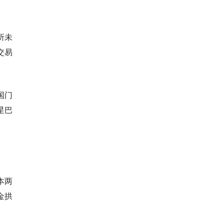
所未
交易
国门
星巴
本两
金拱