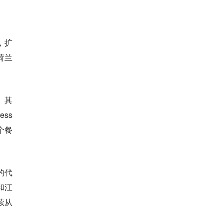
，扩
荷兰
。其
ss
个餐
的代
和江
续从