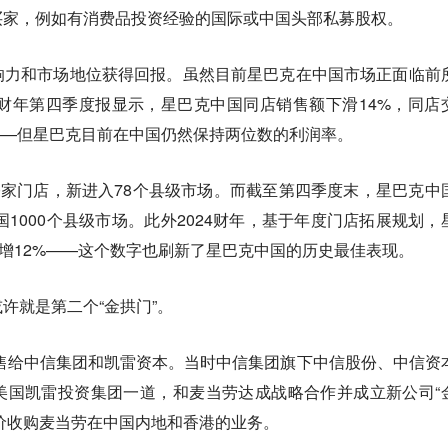
买家，例如有消费品投资经验的国际或中国头部私募股权。
响力和市场地位获得回报。虽然目前星巴克在中国市场正面临前
4财年第四季度报显示，星巴克中国同店销售额下滑14%，同店
——但星巴克目前在中国仍然保持两位数的利润率。
0家门店，新进入78个县级市场。而截至第四季度末，星巴克中
国1000个县级市场。此外2024财年，基于年度门店拓展规划，
比增12%——这个数字也刷新了星巴克中国的历史最佳表现。
许就是第二个“金拱门”。
出售给中信集团和凯雷资本。当时中信集团旗下中信股份、中信资
美国凯雷投资集团一道，和麦当劳达成战略合作并成立新公司“
对价收购麦当劳在中国内地和香港的业务。