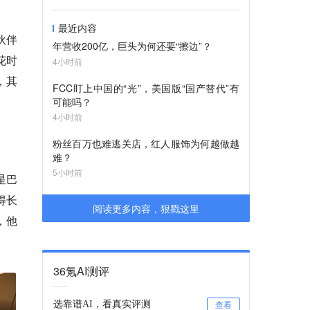
最近内容
伙伴
年营收200亿，巨头为何还要“擦边”？
花时
4小时前
，其
FCC盯上中国的“光”，美国版“国产替代”有
可能吗？
4小时前
粉丝百万也难逃关店，红人服饰为何越做越
难？
5小时前
星巴
得长
阅读更多内容，狠戳这里
，他
36氪AI测评
选靠谱AI，看真实评测
查看