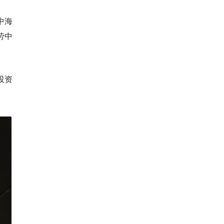
中海
劳中
投资