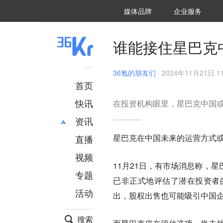
36氪Auto
数字时氪
企业号
未来消费
智能涌现
未来城市
启动Power on
媒体品牌
企业服务
企服点评
36氪出海
36氪研究院
潮生TIDE
36氪企服点评
36Kr研究院
36氪财经
职场bonus
36碳
后浪研究所
36Kr创新咨询
暗涌Waves
硬氪
氪睿研究院
谁能接住星巴克
36氪的朋友们
·
2024年11月21日 11
首页
快讯
在投资机构眼里，星巴克中国或
资讯
星巴克在中国未来的运营方式
直播
最新
推荐
创投
财经
视频
11月21日，有市场消息称，
汽车
AI
专题
已非正式地评估了潜在投资者
科技
项目推荐
活动
专精特新
安徽
出，股权出售也可能吸引中国
搜索