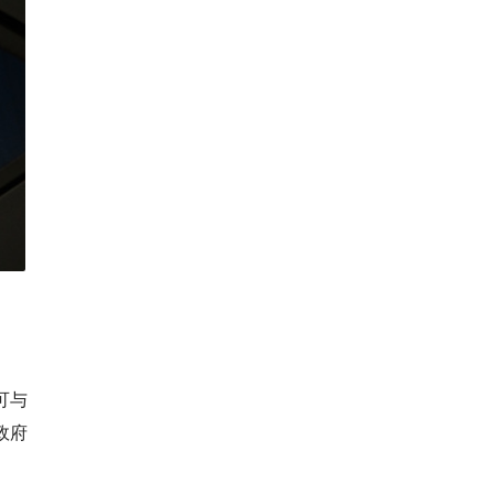
可与
政府