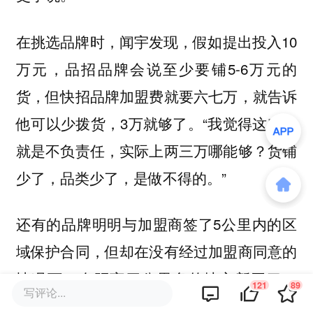
在挑选品牌时，闻宇发现，假如提出投入10
万元，品招品牌会说至少要铺5-6万元的
货，但快招品牌加盟费就要六七万，就告诉
他可以少拨货，3万就够了。“我觉得这对我
就是不负责任，实际上两三万哪能够？货铺
少了，品类少了，是做不得的。”
还有的品牌明明与加盟商签了5公里内的区
域保护合同，但却在没有经过加盟商同意的
情况下，在距离四公里多的地方新开了一
121
89
写评论...
家。许娟娟的姐姐许伊然也一起开闪电仓，