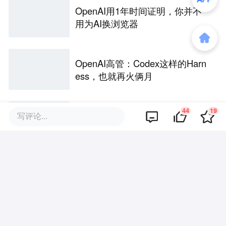
OpenAI用1年时间证明，你并不
用为AI换浏览器
OpenAI高管：Codex这样的Harn
ess，也就再火俩月
44
19
最前线|中科慧思发布三款灵巧手
写评论...
产品，要从“抓取”走向真实场景作
业
评论区