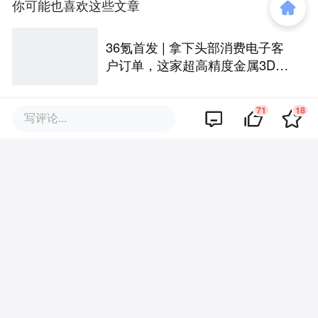
你可能也喜欢这些文章
36氪首发 | 拿下头部消费电子客
户订单，这家超高精度金属3D打
印公司完成Pre-A轮融资
71
18
写评论...
赋予机器人“空间直觉”，「Ommo
Technologies」获数千万美元A轮
融资｜36氪首发
36氪首发 | 清华系物理AI基建初
创再融数千万美元，数据设备进
入全球化规模交付
前安克高管做智能房车，获元
禾、金沙江等超2亿融资，首款产
品2027年初量产｜硬氪首发