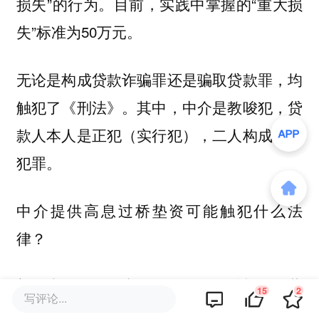
损失”的行为。目前，实践中掌握的“重大损
失”标准为50万元。
无论是构成贷款诈骗罪还是骗取贷款罪，均
触犯了《刑法》。其中，中介是教唆犯，贷
款人本人是正犯（实行犯），二人构成共同
犯罪。
中介提供高息过桥垫资可能触犯什么法
律？
刘欣表示，如果中介没有取得金融机构经营
15
2
写评论...
许可证，则提供高息过桥垫资的行为可能触