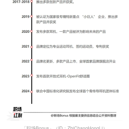
「职场Bonus」（ID：ZhiChangHongLi）