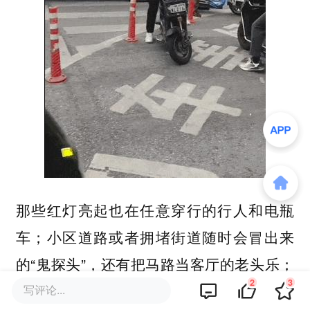
那些红灯亮起也在任意穿行的行人和电瓶
车；小区道路或者拥堵街道随时会冒出来
的“鬼探头”，还有把马路当客厅的老头乐；
2
3
以及纯粹把公共道路当自家庭院在上面晒麦
写评论...