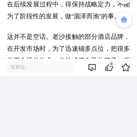
在后续发展过程中，得保持战略定力，不能
为了阶段性的发展，做“涸泽而渔”的事。
这并不是空话。老沙接触的部分酒店品牌，
在开发市场时，为了迅速铺多点位，把很多
并不合适的物业，也挂成了自己的牌子。后
6
写评论...
续经营效果不好，反而影响自家品牌影响
力。
第三，向管理、向制度要效益。
老沙愈发感觉管理的重要性。尽管国内企业
都是“一把手”文化，但是在很多战略实际落