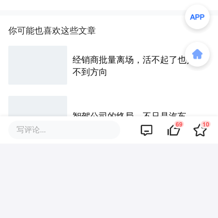
你可能也喜欢这些文章
经销商批量离场，活不起了也找
不到方向
智驾公司的终局，不只是汽车
69
10
写评论...
英伟达开源340亿参数驾驶模型：
中国智驾，牌桌上见
Waymo给纯视觉「判死刑」：特