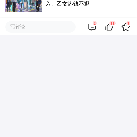
入、乙女热钱不退
2
11
3
写评论...
一次正常的对谈为什么会火，以
及聊聊视频播客
批量诉讼、天价索赔，谁在把法
律做成生意？
评论区
·
回复
愤青Jack
2024-10-24
只有黄金会员受影响，还好我是白金。只
和老婆分享账号，问题不大。