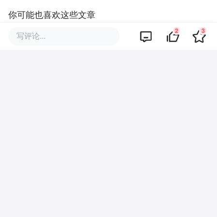
你可能也喜欢这些文章
2
3
写评论...
中国区狂揽82亿，资生堂稳了？
AMD：狂抢“AI大单”，市场为何
不领情？
Spotify：业绩平淡，“大饼” 吃完
等待新催化
Palantir：瑕疵修复，信仰股满血
复活？